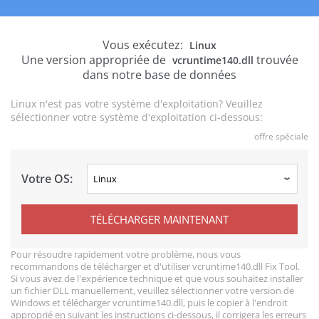
Vous exécutez:
Linux
Une version appropriée de
trouvée
vcruntime140.dll
dans notre base de données
Linux n'est pas votre système d'exploitation? Veuillez
sélectionner votre système d'exploitation ci-dessous:
offre spéciale
Votre OS:
TÉLÉCHARGER MAINTENANT
Pour résoudre rapidement votre problème, nous vous
recommandons de télécharger et d'utiliser vcruntime140.dll Fix Tool.
Si vous avez de l'expérience technique et que vous souhaitez installer
un fichier DLL manuellement, veuillez sélectionner votre version de
Windows et télécharger vcruntime140.dll, puis le copier à l'endroit
approprié en suivant les instructions ci-dessous, il corrigera les erreurs