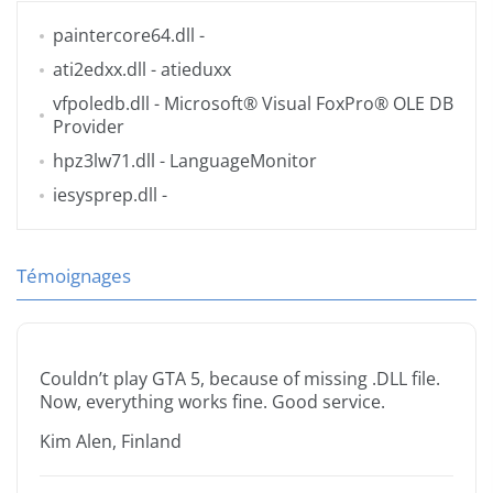
paintercore64.dll
-
ati2edxx.dll
- atieduxx
vfpoledb.dll
- Microsoft® Visual FoxPro® OLE DB
Provider
hpz3lw71.dll
- LanguageMonitor
iesysprep.dll
-
Témoignages
Couldn’t play GTA 5, because of missing .DLL file.
Now, everything works fine. Good service.
Kim Alen, Finland