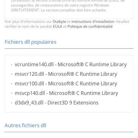
Limitations: la version d'essai offre un nombre illimité de scans, de
sauvegardes, de restaurations de votre registre Windows
GRATUITEMENT. La version complète doit être achetée.
Voir plus d'informations sur
Outbyte
et
instructions d'installation
. Veuillez
vérifier le nom de la société
EULA
et
Politique de confidentialité
Fichiers dll populaires
vcruntime140.dll
- Microsoft® C Runtime Library
msvcr120.dll
- Microsoft® C Runtime Library
msvcr100.dll
- Microsoft® C Runtime Library
msvcp140.dll
- Microsoft® C Runtime Library
d3dx9_43.dll
- Direct3D 9 Extensions
Autres fichiers dll