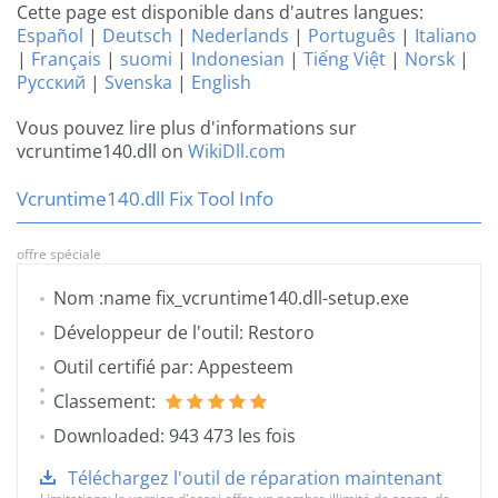
Cette page est disponible dans d'autres langues:
Español
|
Deutsch
|
Nederlands
|
Português
|
Italiano
|
Français
|
suomi
|
Indonesian
|
Tiếng Việt
|
Norsk
|
Русский
|
Svenska
|
English
Vous pouvez lire plus d'informations sur
vcruntime140.dll on
WikiDll.com
Vcruntime140.dll Fix Tool Info
offre spéciale
Nom :name fix_vcruntime140.dll-setup.exe
Développeur de l'outil: Restoro
Outil certifié par: Appesteem
Classement:
Downloaded: 943 473 les fois
Téléchargez l'outil de réparation maintenant