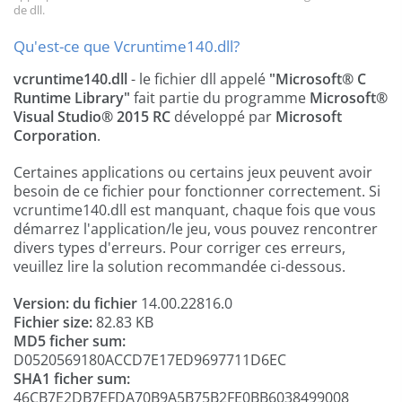
de dll.
Qu'est-ce que Vcruntime140.dll?
vcruntime140.dll
- le fichier dll appelé
"Microsoft® C
Runtime Library"
fait partie du programme
Microsoft®
Visual Studio® 2015 RC
développé par
Microsoft
Corporation
.
Certaines applications ou certains jeux peuvent avoir
besoin de ce fichier pour fonctionner correctement. Si
vcruntime140.dll est manquant, chaque fois que vous
démarrez l'application/le jeu, vous pouvez rencontrer
divers types d'erreurs. Pour corriger ces erreurs,
veuillez lire la solution recommandée ci-dessous.
Version: du fichier
14.00.22816.0
Fichier size:
82.83 KB
MD5 ficher sum:
D0520569180ACCD7E17ED9697711D6EC
SHA1 ficher sum:
46CB7E2DB7EFDA70B9A5B75B2FE0BB6038499008