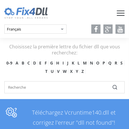
Choisissez la première lettre du fichier dll que vous
recherchez:
0-9
A
B
C
D
E
F
G
H
I
J
K
L
M
N
O
P
Q
R
S
T
U
V
W
X
Y
Z
Téléchargez Vcruntime140.dll et
corrigez l'erreur "dll not found"!