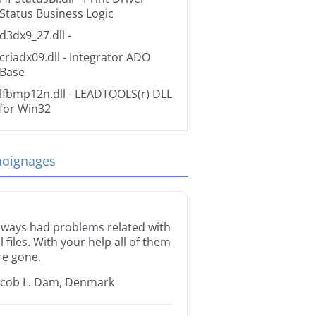
Status Business Logic
d3dx9_27.dll
-
criadx09.dll
- Integrator ADO
Base
lfbmp12n.dll
- LEADTOOLS(r) DLL
for Win32
oignages
lways had problems related with
ll files. With your help all of them
re gone.
acob L. Dam, Denmark