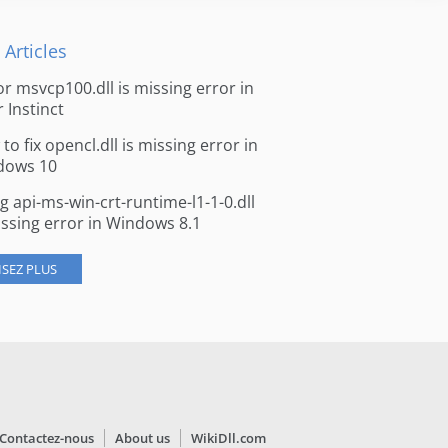
 Articles
for msvcp100.dll is missing error in
r Instinct
to fix opencl.dll is missing error in
dows 10
ng api-ms-win-crt-runtime-l1-1-0.dll
issing error in Windows 8.1
ISEZ PLUS
Contactez-nous
About us
WikiDll.com