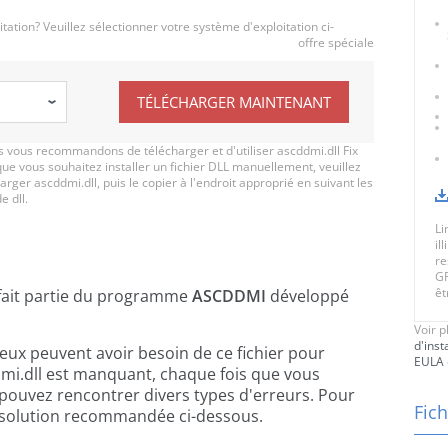
ation? Veuillez sélectionner votre système d'exploitation ci-
offre spéciale
TÉLÉCHARGER MAINTENANT
vous recommandons de télécharger et d'utiliser ascddmi.dll Fix
que vous souhaitez installer un fichier DLL manuellement, veuillez
rger ascddmi.dll, puis le copier à l'endroit approprié en suivant les
e dll.
Li
il
re
GR
êt
fait partie du programme
ASCDDMI
développé
Voir p
d'inst
jeux peuvent avoir besoin de ce fichier pour
EULA
mi.dll est manquant, chaque fois que vous
 pouvez rencontrer divers types d'erreurs. Pour
Fich
 la solution recommandée ci-dessous.