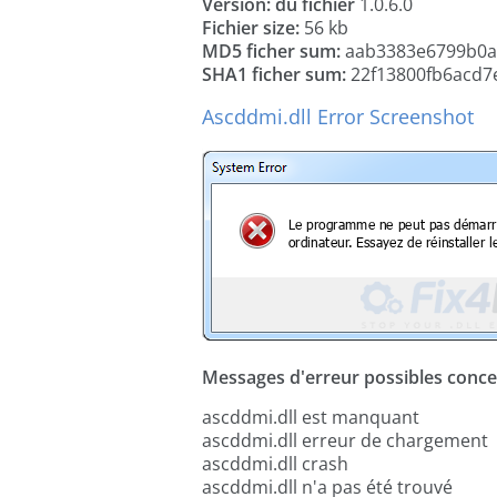
Version: du fichier
1.0.6.0
Fichier size:
56 kb
MD5 ficher sum:
aab3383e6799b0a
SHA1 ficher sum:
22f13800fb6acd7
Ascddmi.dll Error Screenshot
Messages d'erreur possibles concer
ascddmi.dll est manquant
ascddmi.dll erreur de chargement
ascddmi.dll crash
ascddmi.dll n'a pas été trouvé