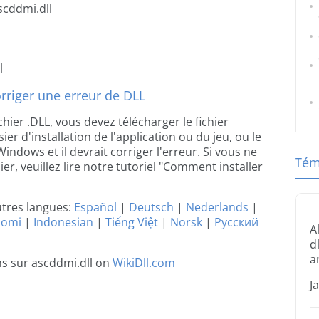
scddmi.dll
l
riger une erreur de DLL
chier .DLL, vous devez télécharger le fichier
ier d'installation de l'application ou du jeu, ou le
ndows et il devrait corriger l'erreur. Si vous ne
Tém
er, veuillez lire notre tutoriel "Comment installer
utres langues:
Español
|
Deutsch
|
Nederlands
|
uomi
|
Indonesian
|
Tiếng Việt
|
Norsk
|
Русский
A
d
a
ns sur ascddmi.dll on
WikiDll.com
J