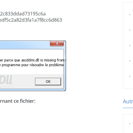
2c833ddad73195c6a
edf5c2a82d3fa1a7f8cc6d863
nant ce fichier:
Autr