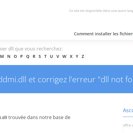
Ce site est disponible dans une autre lan
Comment installer les fichie
hier dll que vous recherchez:
M
N
O
P
Q
R
S
T
U
V
W
X
Y
Z
mi.dll et corrigez l'erreur "dll not f
Ascd
trouvée dans notre base de
.dll
offre 