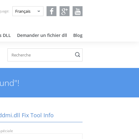
guage:
rs DLL
Demander un fichier dll
Blog
ound"!
dmi.dll Fix Tool Info
spéciale