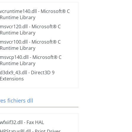
vcruntime140.dll
- Microsoft® C
Runtime Library
msvcr120.dll
- Microsoft® C
Runtime Library
msvcr100.dll
- Microsoft® C
Runtime Library
msvcp140.dll
- Microsoft® C
Runtime Library
d3dx9_43.dll
- Direct3D 9
Extensions
es fichiers dll
wfxiif32.dll
- Fax HAL
HPStatusBl.dll
- Print Driver