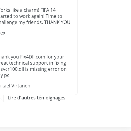
orks like a charm! FIFA 14
tarted to work again! Time to
hallenge my friends. THANK YOU!
lex
hank you Fix4Dll.com for your
reat technical support in fixing
svcr100.dll is missing error on
y pc.
ikael Virtanen
Lire d'autres témoignages