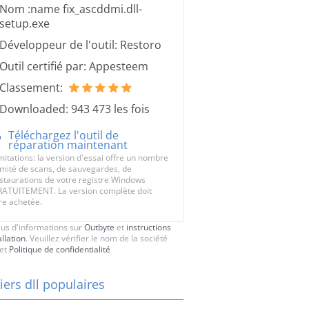
Nom :name fix_ascddmi.dll-
setup.exe
Développeur de l'outil: Restoro
Outil certifié par: Appesteem
Classement:
Downloaded: 943 473 les fois
Téléchargez l'outil de
réparation maintenant
mitations: la version d'essai offre un nombre
limité de scans, de sauvegardes, de
staurations de votre registre Windows
ATUITEMENT. La version complète doit
re achetée.
lus d'informations sur
Outbyte
et
instructions
allation
. Veuillez vérifier le nom de la société
et
Politique de confidentialité
iers dll populaires