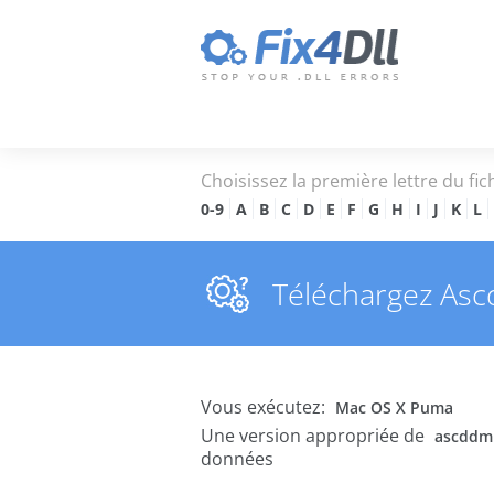
Choisissez la première lettre du fic
0-9
A
B
C
D
E
F
G
H
I
J
K
L
Téléchargez Ascdd
Vous exécutez:
Mac OS X Puma
Une version appropriée de
ascddmi
données