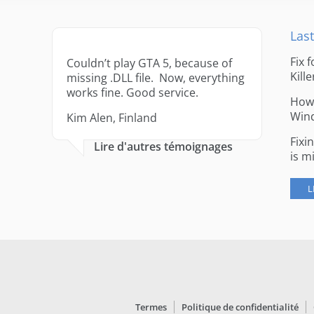
Last
Fix 
Couldn’t play GTA 5, because of
Kille
missing .DLL file. Now, everything
works fine. Good service.
How 
Win
Kim Alen, Finland
Fixi
Lire d'autres témoignages
is m
L
Termes
Politique de confidentialité