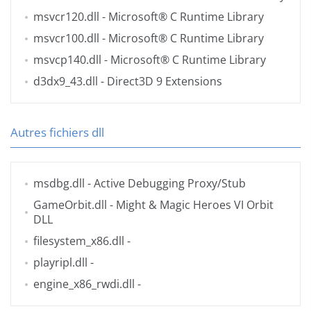
msvcr120.dll
- Microsoft® C Runtime Library
msvcr100.dll
- Microsoft® C Runtime Library
msvcp140.dll
- Microsoft® C Runtime Library
d3dx9_43.dll
- Direct3D 9 Extensions
Autres fichiers dll
msdbg.dll
- Active Debugging Proxy/Stub
GameOrbit.dll
- Might & Magic Heroes VI Orbit
DLL
filesystem_x86.dll
-
playripl.dll
-
engine_x86_rwdi.dll
-