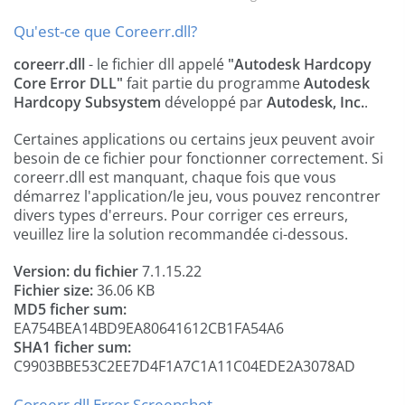
Qu'est-ce que Coreerr.dll?
coreerr.dll
- le fichier dll appelé
"Autodesk Hardcopy
Core Error DLL"
fait partie du programme
Autodesk
Hardcopy Subsystem
développé par
Autodesk, Inc.
.
Certaines applications ou certains jeux peuvent avoir
besoin de ce fichier pour fonctionner correctement. Si
coreerr.dll est manquant, chaque fois que vous
démarrez l'application/le jeu, vous pouvez rencontrer
divers types d'erreurs. Pour corriger ces erreurs,
veuillez lire la solution recommandée ci-dessous.
Version: du fichier
7.1.15.22
Fichier size:
36.06 KB
MD5 ficher sum:
EA754BEA14BD9EA80641612CB1FA54A6
SHA1 ficher sum:
C9903BBE53C2EE7D4F1A7C1A11C04EDE2A3078AD
Coreerr.dll Error Screenshot