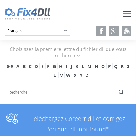
Choisissez la première lettre du fichier dll que vous
recherchez:
0-9
A
B
C
D
E
F
G
H
I
J
K
L
M
N
O
P
Q
R
S
T
U
V
W
X
Y
Z
Téléchargez Coreerr.dll et corrigez
l'erreur "dll not found"!