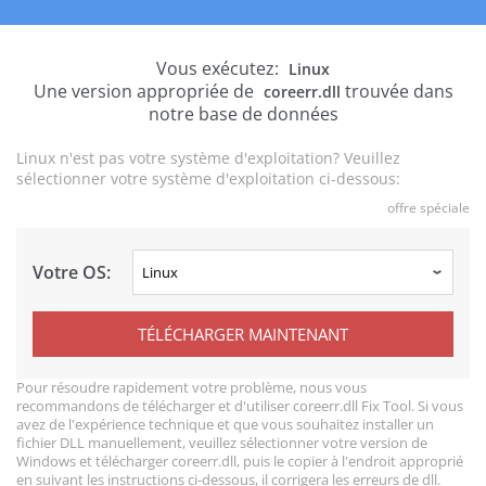
Vous exécutez:
Linux
Une version appropriée de
trouvée dans
coreerr.dll
notre base de données
Linux n'est pas votre système d'exploitation? Veuillez
sélectionner votre système d'exploitation ci-dessous:
offre spéciale
Votre OS:
TÉLÉCHARGER MAINTENANT
Pour résoudre rapidement votre problème, nous vous
recommandons de télécharger et d'utiliser coreerr.dll Fix Tool. Si vous
avez de l'expérience technique et que vous souhaitez installer un
fichier DLL manuellement, veuillez sélectionner votre version de
Windows et télécharger coreerr.dll, puis le copier à l'endroit approprié
en suivant les instructions ci-dessous, il corrigera les erreurs de dll.