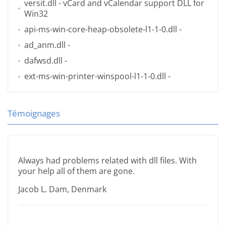
versit.dll
- vCard and vCalendar support DLL for
Win32
api-ms-win-core-heap-obsolete-l1-1-0.dll
-
ad_anm.dll
-
dafwsd.dll
-
ext-ms-win-printer-winspool-l1-1-0.dll
-
Témoignages
Always had problems related with dll files. With
your help all of them are gone.
Jacob L. Dam, Denmark