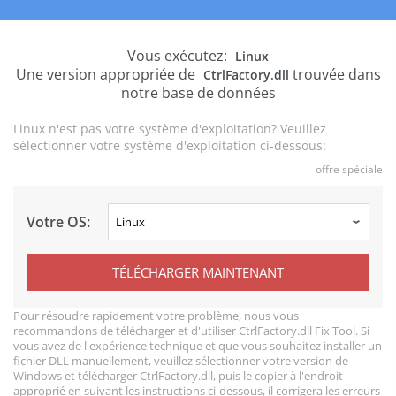
Vous exécutez:
Linux
Une version appropriée de
trouvée dans
CtrlFactory.dll
notre base de données
Linux n'est pas votre système d'exploitation? Veuillez
sélectionner votre système d'exploitation ci-dessous:
offre spéciale
Votre OS:
TÉLÉCHARGER MAINTENANT
Pour résoudre rapidement votre problème, nous vous
recommandons de télécharger et d'utiliser CtrlFactory.dll Fix Tool. Si
vous avez de l'expérience technique et que vous souhaitez installer un
fichier DLL manuellement, veuillez sélectionner votre version de
Windows et télécharger CtrlFactory.dll, puis le copier à l'endroit
approprié en suivant les instructions ci-dessous, il corrigera les erreurs