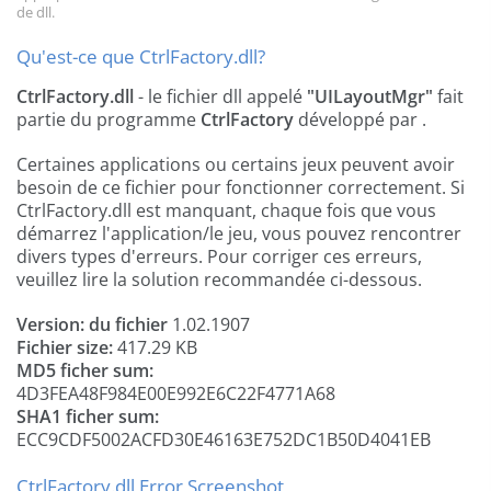
de dll.
Qu'est-ce que CtrlFactory.dll?
CtrlFactory.dll
- le fichier dll appelé
"UILayoutMgr"
fait
partie du programme
CtrlFactory
développé par
.
Certaines applications ou certains jeux peuvent avoir
besoin de ce fichier pour fonctionner correctement. Si
CtrlFactory.dll est manquant, chaque fois que vous
démarrez l'application/le jeu, vous pouvez rencontrer
divers types d'erreurs. Pour corriger ces erreurs,
veuillez lire la solution recommandée ci-dessous.
Version: du fichier
1.02.1907
Fichier size:
417.29 KB
MD5 ficher sum:
4D3FEA48F984E00E992E6C22F4771A68
SHA1 ficher sum:
ECC9CDF5002ACFD30E46163E752DC1B50D4041EB
CtrlFactory.dll Error Screenshot