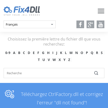
Choisissez la première lettre du fichier dll que vous
recherchez:
0-9
A
B
C
D
E
F
G
H
I
J
K
L
M
N
O
P
Q
R
S
T
U
V
W
X
Y
Z
Téléchargez CtrlFactory.dll et corrigez
l'erreur "dll not found"!