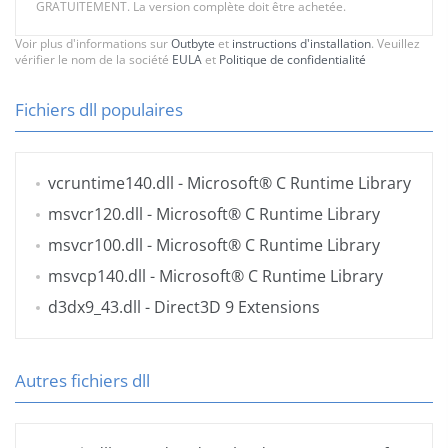
GRATUITEMENT. La version complète doit être achetée.
Voir plus d'informations sur
Outbyte
et
instructions d'installation
. Veuillez
vérifier le nom de la société
EULA
et
Politique de confidentialité
Fichiers dll populaires
vcruntime140.dll
- Microsoft® C Runtime Library
msvcr120.dll
- Microsoft® C Runtime Library
msvcr100.dll
- Microsoft® C Runtime Library
msvcp140.dll
- Microsoft® C Runtime Library
d3dx9_43.dll
- Direct3D 9 Extensions
Autres fichiers dll