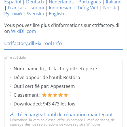
Español
|
Deutsch
|
Nederlands
|
Português
|
Italiano
|
Français
|
suomi
|
Indonesian
|
Tiếng Việt
|
Norsk
|
Русский
|
Svenska
|
English
Vous pouvez lire plus d'informations sur ctrlfactory.dll
on
WikiDll.com
Ctrlfactory.dll Fix Tool Info
offre spéciale
Nom :name fix_ctrlfactory.dll-setup.exe
Développeur de l'outil: Restoro
Outil certifié par: Appesteem
Classement:
Downloaded: 943 473 les fois
Téléchargez l'outil de réparation maintenant
Limitations: la version d'essai offre un nombre illimité de scans, de
sauvegardes, de restaurations de votre registre Windows