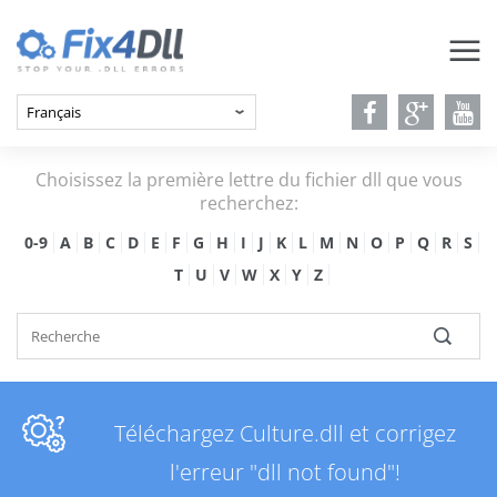
Choisissez la première lettre du fichier dll que vous
recherchez:
0-9
A
B
C
D
E
F
G
H
I
J
K
L
M
N
O
P
Q
R
S
T
U
V
W
X
Y
Z
Téléchargez Culture.dll et corrigez
l'erreur "dll not found"!