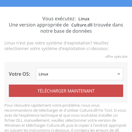
Vous exécutez:
Linux
Une version appropriée de
trouvée dans
Culture.dll
notre base de données
Linux n'est pas votre système d'exploitation? Veuillez
sélectionner votre système d'exploitation ci-dessous:
offre spéciale
Votre OS:
TÉLÉCHARGER MAINTENANT
Pour résoudre rapidement votre problème, nous vous
recommandons de télécharger et d'utiliser Culture.dll Fix Tool. Si vous
avez de l'expérience technique et que vous souhaitez installer un
fichier DLL manuellement, veuillez sélectionner votre version de
Windows et télécharger Culture.dll, puis le copier à l'endroit approprié
en suivant les instructions ci-dessous, il corrigera les erreurs de dll.