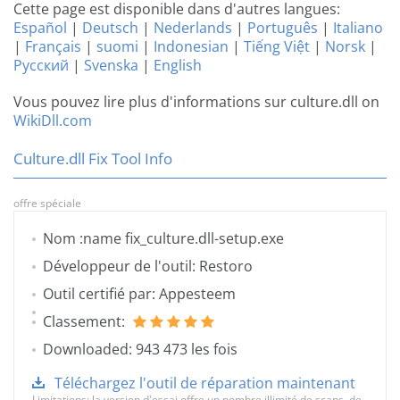
Cette page est disponible dans d'autres langues:
Español
|
Deutsch
|
Nederlands
|
Português
|
Italiano
|
Français
|
suomi
|
Indonesian
|
Tiếng Việt
|
Norsk
|
Русский
|
Svenska
|
English
Vous pouvez lire plus d'informations sur culture.dll on
WikiDll.com
Culture.dll Fix Tool Info
offre spéciale
Nom :name fix_culture.dll-setup.exe
Développeur de l'outil: Restoro
Outil certifié par: Appesteem
Classement:
Downloaded: 943 473 les fois
Téléchargez l'outil de réparation maintenant
Limitations: la version d'essai offre un nombre illimité de scans, de