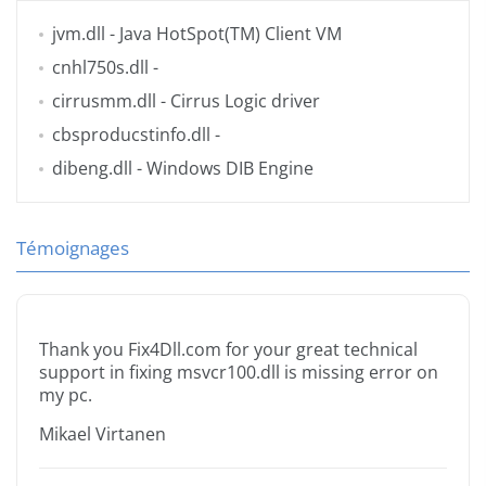
jvm.dll
- Java HotSpot(TM) Client VM
cnhl750s.dll
-
cirrusmm.dll
- Cirrus Logic driver
cbsproducstinfo.dll
-
dibeng.dll
- Windows DIB Engine
Témoignages
Thank you Fix4Dll.com for your great technical
support in fixing msvcr100.dll is missing error on
my pc.
Mikael Virtanen