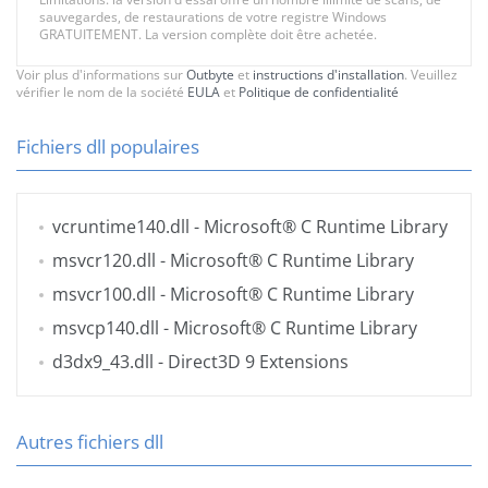
sauvegardes, de restaurations de votre registre Windows
GRATUITEMENT. La version complète doit être achetée.
Voir plus d'informations sur
Outbyte
et
instructions d'installation
. Veuillez
vérifier le nom de la société
EULA
et
Politique de confidentialité
Fichiers dll populaires
vcruntime140.dll
- Microsoft® C Runtime Library
msvcr120.dll
- Microsoft® C Runtime Library
msvcr100.dll
- Microsoft® C Runtime Library
msvcp140.dll
- Microsoft® C Runtime Library
d3dx9_43.dll
- Direct3D 9 Extensions
Autres fichiers dll