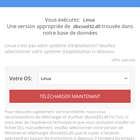
Vous exécutez:
Linux
Une version appropriée de
trouvée dans
dbcoed32.dll
notre base de données
Linux n'est pas votre système d'exploitation? Veuillez
sélectionner votre système d'exploitation ci-dessous:
offre spéciale
Votre OS:
TÉLÉCHARGER MAINTENANT
Pour résoudre rapidement votre problème, nous vous
recommandons de télécharger et d'utiliser dbcoed32.dll Fix Tool. Si
vous avez de l'expérience technique et que vous souhaitez installer un
fichier DLL manuellement, veuillez sélectionner votre version de
Windows et télécharger dbcoed32.dll, puis le copier à l'endroit
approprié en suivant les instructions ci-dessous, il corrigera les erreurs