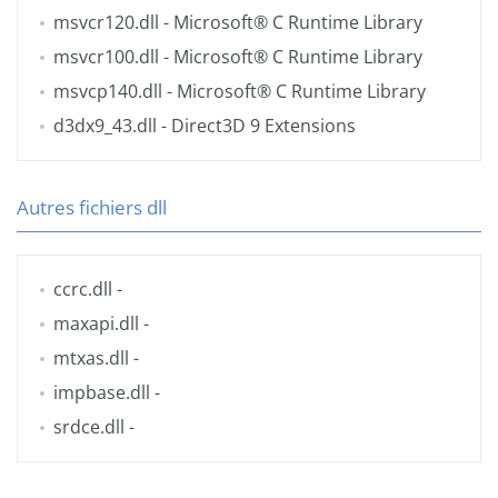
msvcr120.dll
- Microsoft® C Runtime Library
msvcr100.dll
- Microsoft® C Runtime Library
msvcp140.dll
- Microsoft® C Runtime Library
d3dx9_43.dll
- Direct3D 9 Extensions
Autres fichiers dll
ccrc.dll
-
maxapi.dll
-
mtxas.dll
-
impbase.dll
-
srdce.dll
-