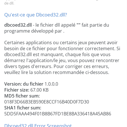
de dll.
Qu'est-ce que Dbcoed32.dll?
dbcoed32.dll
- le fichier dll appelé
""
fait partie du
programme
développé par
.
Certaines applications ou certains jeux peuvent avoir
besoin de ce fichier pour fonctionner correctement. Si
dbcoed32.dll est manquant, chaque fois que vous
démarrez l'application/le jeu, vous pouvez rencontrer
divers types d'erreurs. Pour corriger ces erreurs,
veuillez lire la solution recommandée ci-dessous.
Version: du fichier
1.0.0.0
Fichier size:
67.00 KB
MD5 ficher sum:
018F3D66B3EB590E8CCF16B40D0F7D30
SHA1 ficher sum:
5DD5FAAA494F01B8B67FD1BE8BA336418A45AB86
Dbcoed32.dll Error Screenshot