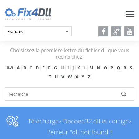
Choisissez la première lettre du fichier dll que vous
recherchez:
0-9
A
B
C
D
E
F
G
H
I
J
K
L
M
N
O
P
Q
R
S
T
U
V
W
X
Y
Z
Téléchargez Dbcoed32.dll et corrigez
l'erreur "dll not found"!