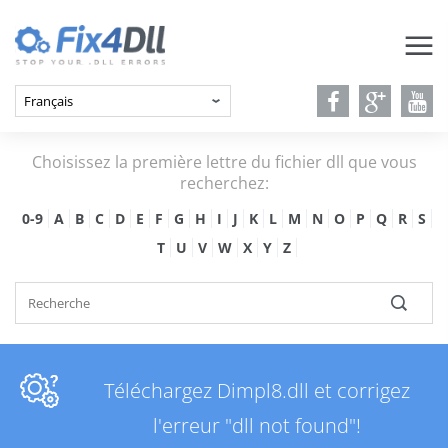
Choisissez la première lettre du fichier dll que vous
recherchez:
0-9
A
B
C
D
E
F
G
H
I
J
K
L
M
N
O
P
Q
R
S
T
U
V
W
X
Y
Z
Téléchargez Dimpl8.dll et corrigez
l'erreur "dll not found"!