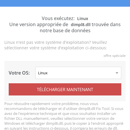
Vous exécutez:
Linux
Une version appropriée de
trouvée dans
dimpl8.dll
notre base de données
Linux n'est pas votre système d'exploitation? Veuillez
sélectionner votre système d'exploitation ci-dessous:
offre spéciale
Votre OS:
TÉLÉCHARGER MAINTENANT
Pour résoudre rapidement votre problème, nous vous
recommandons de télécharger et d'utiliser dimpl8.dll Fix Tool. Si vous
avez de l'expérience technique et que vous souhaitez installer un
fichier DLL manuellement, veuillez sélectionner votre version de
Windows et télécharger dimpl8.dll, puis le copier à l'endroit approprié
en suivant les instructions ci-dessous, il corrigera les erreurs de dll.