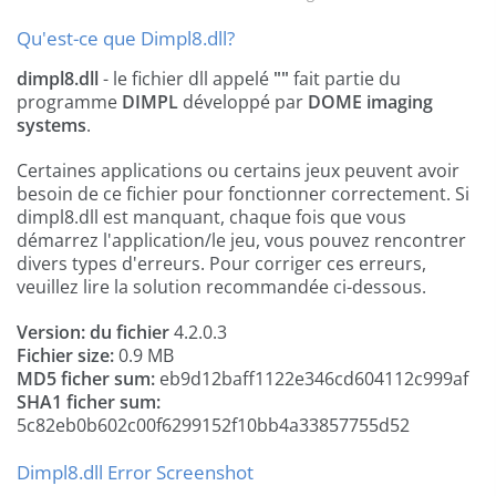
Qu'est-ce que Dimpl8.dll?
dimpl8.dll
- le fichier dll appelé
""
fait partie du
programme
DIMPL
développé par
DOME imaging
systems
.
Certaines applications ou certains jeux peuvent avoir
besoin de ce fichier pour fonctionner correctement. Si
dimpl8.dll est manquant, chaque fois que vous
démarrez l'application/le jeu, vous pouvez rencontrer
divers types d'erreurs. Pour corriger ces erreurs,
veuillez lire la solution recommandée ci-dessous.
Version: du fichier
4.2.0.3
Fichier size:
0.9 MB
MD5 ficher sum:
eb9d12baff1122e346cd604112c999af
SHA1 ficher sum:
5c82eb0b602c00f6299152f10bb4a33857755d52
Dimpl8.dll Error Screenshot