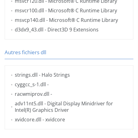
msvcr120.dll
- Microsoft® C Runtime Library
msvcr100.dll
- Microsoft® C Runtime Library
msvcp140.dll
- Microsoft® C Runtime Library
d3dx9_43.dll
- Direct3D 9 Extensions
Autres fichiers dll
strings.dll
- Halo Strings
cyggcc_s-1.dll
-
racwmiprov.dll
-
adv11nt5.dll
- Digital Display Minidriver for
Intel(R) Graphics Driver
xvidcore.dll
- xvidcore