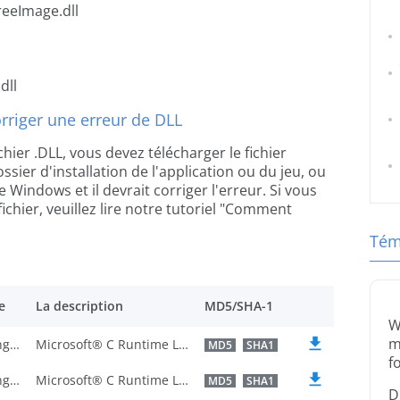
reeImage.dll
dll
riger une erreur de DLL
chier .DLL, vous devez télécharger le fichier
ssier d'installation de l'application ou du jeu, ou
 Windows et il devrait corriger l'erreur. Si vous
ichier, veuillez lire notre tutoriel "Comment
Tém
e
La description
MD5/SHA-1
W
m
U.S. English
Microsoft® C Runtime Library
MD5
SHA1
f
U.S. English
Microsoft® C Runtime Library
MD5
SHA1
D