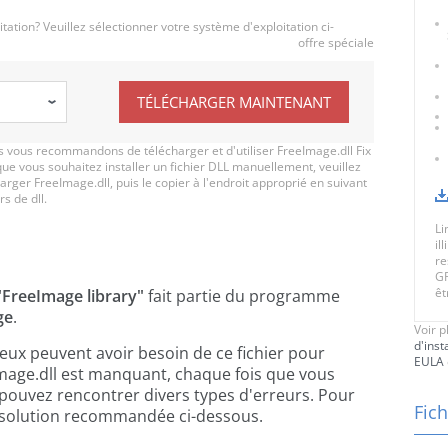
ation? Veuillez sélectionner votre système d'exploitation ci-
offre spéciale
TÉLÉCHARGER MAINTENANT
 vous recommandons de télécharger et d'utiliser FreeImage.dll Fix
que vous souhaitez installer un fichier DLL manuellement, veuillez
rger FreeImage.dll, puis le copier à l'endroit approprié en suivant
rs de dll.
Li
il
re
GR
êt
"FreeImage library"
fait partie du programme
ge
.
Voir p
d'inst
jeux peuvent avoir besoin de ce fichier pour
EULA
mage.dll est manquant, chaque fois que vous
 pouvez rencontrer divers types d'erreurs. Pour
Fich
 la solution recommandée ci-dessous.