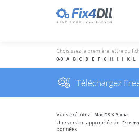
Choisissez la première lettre du fic
0-9
A
B
C
D
E
F
G
H
I
J
K
L
Téléchargez FreeI
Vous exécutez:
Mac OS X Puma
Une version appropriée de
FreeIma
données