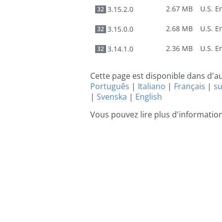
2.67 MB
3.15.2.0
32
2.68 MB
3.15.0.0
32
2.36 MB
3.14.1.0
32
Cette page est disponible dans d'a
Português
|
Italiano
|
Français
|
s
|
Svenska
|
English
Vous pouvez lire plus d'informatio