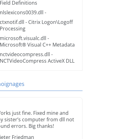
Field Definitions
nlslexicons0039.dll
-
ctxnotif.dll
- Citrix Logon\Logoff
Processing
microsoft.visualc.dll
-
Microsoft® Visual C++ Metadata
nctvideocompress.dll
-
NCTVideoCompress ActiveX DLL
oignages
orks just fine. Fixed mine and
y sister’s computer from dll not
ound errors. Big thanks!
ieter Friedman