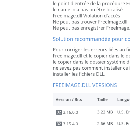
le point d'entrée de la procédure F
le name: n'a pas pu être localisé
FreeImage.dll Violation d'accès
Ne peut pas trouver FreeImage.dll
Ne peut pas enregistrer FreeImage.
Solution recommandée pour cor
Pour corriger les erreurs liées au fi
FreeImage.dll et le copier dans le do
le copier dans le dossier système de
ne savez pas comment installer ce f
installer les fichiers DLL.
FREEIMAGE.DLL VERSIONS
Version / Bits
Taille
Langu
3.22 MB
3.16.0.0
32
2.66 MB
3.15.4.0
32