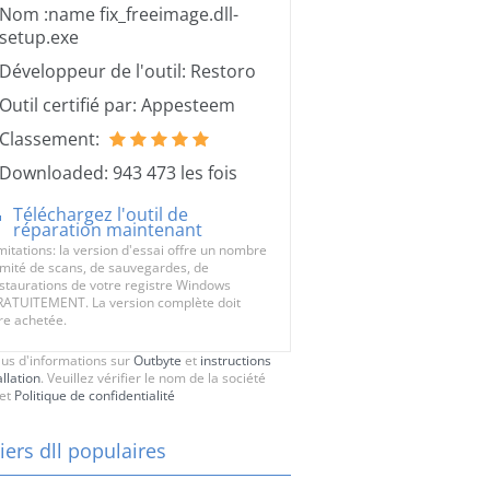
Nom :name fix_freeimage.dll-
setup.exe
Développeur de l'outil: Restoro
Outil certifié par: Appesteem
Classement:
Downloaded: 943 473 les fois
Téléchargez l'outil de
réparation maintenant
mitations: la version d'essai offre un nombre
limité de scans, de sauvegardes, de
staurations de votre registre Windows
ATUITEMENT. La version complète doit
re achetée.
lus d'informations sur
Outbyte
et
instructions
allation
. Veuillez vérifier le nom de la société
et
Politique de confidentialité
iers dll populaires