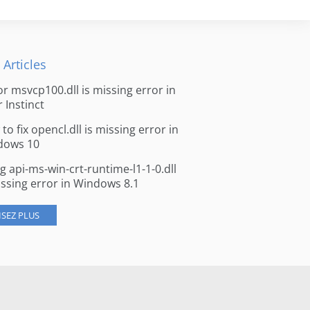
 Articles
for msvcp100.dll is missing error in
r Instinct
to fix opencl.dll is missing error in
dows 10
ng api-ms-win-crt-runtime-l1-1-0.dll
issing error in Windows 8.1
ISEZ PLUS