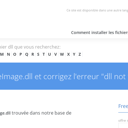
Ce site est disponible dans une autre lan
Comment installer les fichie
hier dll que vous recherchez:
M
N
O
P
Q
R
S
T
U
V
W
X
Y
Z
mage.dll et corrigez l'erreur "dll not
Free
trouvée dans notre base de
ge.dll
offre 