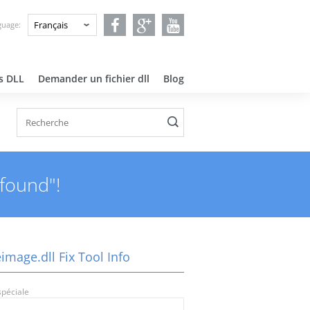
guage:
rs DLL
Demander un fichier dll
Blog
 found"!
image.dll Fix Tool Info
spéciale