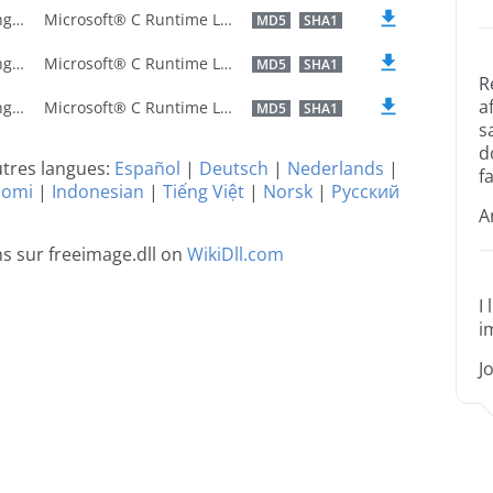
U.S. English
Microsoft® C Runtime Library
MD5
SHA1
U.S. English
Microsoft® C Runtime Library
MD5
SHA1
R
a
U.S. English
Microsoft® C Runtime Library
MD5
SHA1
s
d
utres langues:
Español
|
Deutsch
|
Nederlands
|
fa
uomi
|
Indonesian
|
Tiếng Việt
|
Norsk
|
Русский
A
ns sur freeimage.dll on
WikiDll.com
I
i
J