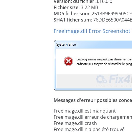
Version: du fichier
3.16.0.0
Fichier size:
3.22 MB
MD5 ficher sum:
2513B9E999605CF
SHA1 ficher sum:
76DDE6500A044B
FreeImage.dll Error Screenshot
Messages d'erreur possibles concer
FreeImage.dll est manquant
FreeImage.dll erreur de chargemen
FreeImage.dll crash
FreeImage.dll n'a pas été trouvé