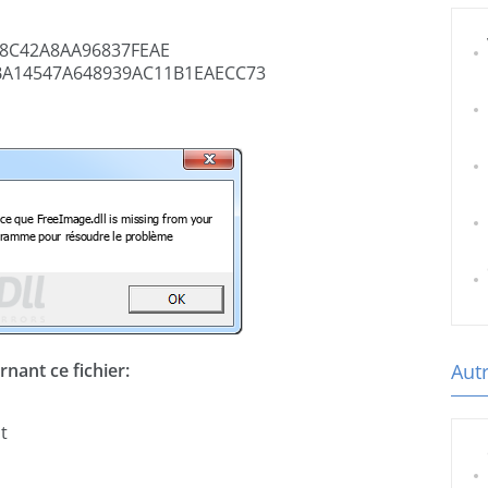
8C42A8AA96837FEAE
A14547A648939AC11B1EAECC73
nant ce fichier:
Autr
t