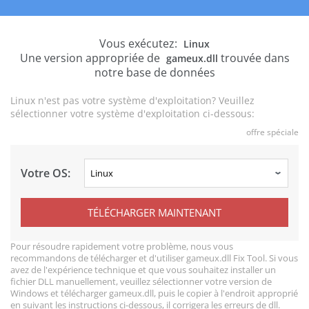
Vous exécutez:
Linux
Une version appropriée de
trouvée dans
gameux.dll
notre base de données
Linux n'est pas votre système d'exploitation? Veuillez
sélectionner votre système d'exploitation ci-dessous:
offre spéciale
Votre OS:
TÉLÉCHARGER MAINTENANT
Pour résoudre rapidement votre problème, nous vous
recommandons de télécharger et d'utiliser gameux.dll Fix Tool. Si vous
avez de l'expérience technique et que vous souhaitez installer un
fichier DLL manuellement, veuillez sélectionner votre version de
Windows et télécharger gameux.dll, puis le copier à l'endroit approprié
en suivant les instructions ci-dessous, il corrigera les erreurs de dll.