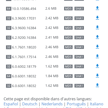
2.6 MB
10.0.10586.494
64
MD5
SHA1
2.42 MB
6.3.9600.17031
32
MD5
SHA1
2.42 MB
6.3.9600.16384
32
MD5
SHA1
2.41 MB
6.2.9200.16384
32
MD5
SHA1
2.46 MB
6.1.7601.18020
32
MD5
SHA1
2.46 MB
6.1.7601.17514
32
MD5
SHA1
1.62 MB
6.0.6002.18179
32
MD5
SHA1
1.84 MB
6.0.6001.18032
64
MD5
SHA1
1.62 MB
6.0.6001.18032
32
MD5
SHA1
Cette page est disponible dans d'autres langues:
Español
|
Deutsch
|
Nederlands
|
Português
|
Italiano