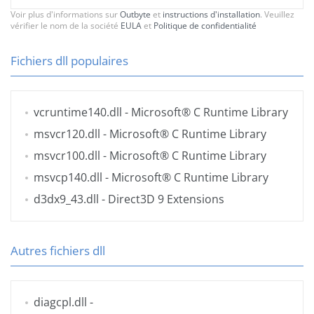
Voir plus d'informations sur
Outbyte
et
instructions d'installation
. Veuillez
vérifier le nom de la société
EULA
et
Politique de confidentialité
Fichiers dll populaires
vcruntime140.dll
- Microsoft® C Runtime Library
msvcr120.dll
- Microsoft® C Runtime Library
msvcr100.dll
- Microsoft® C Runtime Library
msvcp140.dll
- Microsoft® C Runtime Library
d3dx9_43.dll
- Direct3D 9 Extensions
Autres fichiers dll
diagcpl.dll
-