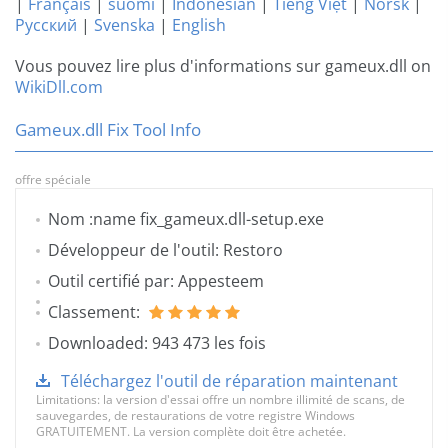
|
Français
|
suomi
|
Indonesian
|
Tiếng Việt
|
Norsk
|
Русский
|
Svenska
|
English
Vous pouvez lire plus d'informations sur gameux.dll on
WikiDll.com
Gameux.dll Fix Tool Info
offre spéciale
Nom :name fix_gameux.dll-setup.exe
Développeur de l'outil: Restoro
Outil certifié par: Appesteem
Classement:
Downloaded: 943 473 les fois
Téléchargez l'outil de réparation maintenant
Limitations: la version d'essai offre un nombre illimité de scans, de
sauvegardes, de restaurations de votre registre Windows
GRATUITEMENT. La version complète doit être achetée.