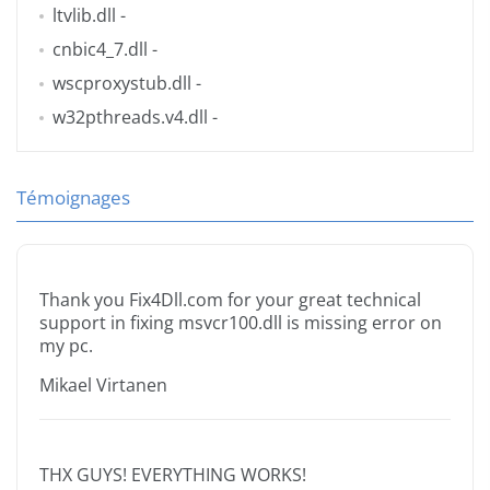
ltvlib.dll
-
cnbic4_7.dll
-
wscproxystub.dll
-
w32pthreads.v4.dll
-
Témoignages
Thank you Fix4Dll.com for your great technical
support in fixing msvcr100.dll is missing error on
my pc.
Mikael Virtanen
THX GUYS! EVERYTHING WORKS!