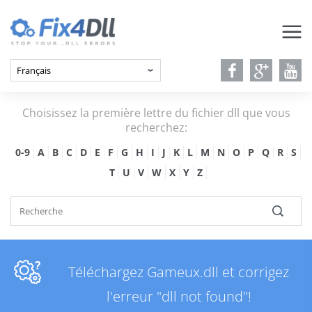
Choisissez la première lettre du fichier dll que vous
recherchez:
0-9
A
B
C
D
E
F
G
H
I
J
K
L
M
N
O
P
Q
R
S
T
U
V
W
X
Y
Z
Téléchargez Gameux.dll et corrigez
l'erreur "dll not found"!