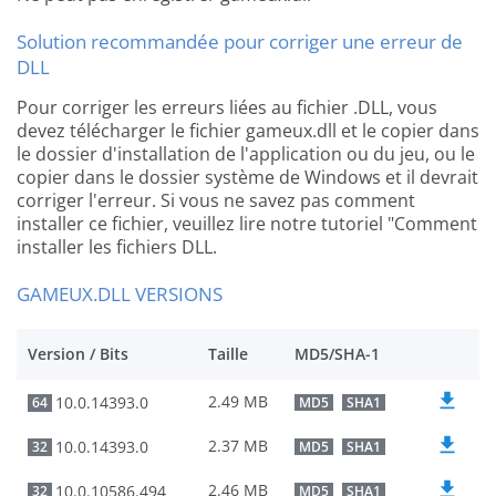
Solution recommandée pour corriger une erreur de
DLL
Pour corriger les erreurs liées au fichier .DLL, vous
devez télécharger le fichier gameux.dll et le copier dans
le dossier d'installation de l'application ou du jeu, ou le
copier dans le dossier système de Windows et il devrait
corriger l'erreur. Si vous ne savez pas comment
installer ce fichier, veuillez lire notre tutoriel "Comment
installer les fichiers DLL.
GAMEUX.DLL VERSIONS
Version / Bits
Taille
MD5/SHA-1
2.49 MB
10.0.14393.0
64
MD5
SHA1
2.37 MB
10.0.14393.0
32
MD5
SHA1
2.46 MB
10.0.10586.494
32
MD5
SHA1