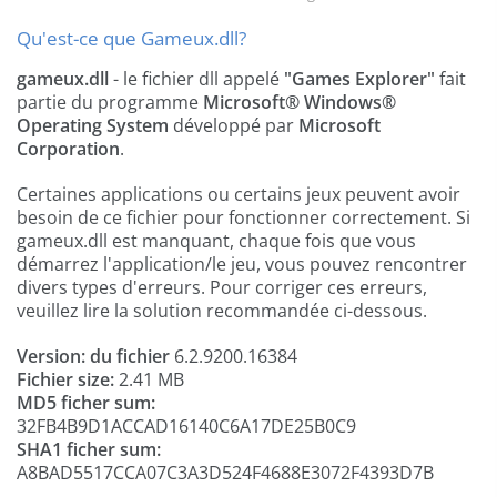
Qu'est-ce que Gameux.dll?
gameux.dll
- le fichier dll appelé
"Games Explorer"
fait
partie du programme
Microsoft® Windows®
Operating System
développé par
Microsoft
Corporation
.
Certaines applications ou certains jeux peuvent avoir
besoin de ce fichier pour fonctionner correctement. Si
gameux.dll est manquant, chaque fois que vous
démarrez l'application/le jeu, vous pouvez rencontrer
divers types d'erreurs. Pour corriger ces erreurs,
veuillez lire la solution recommandée ci-dessous.
Version: du fichier
6.2.9200.16384
Fichier size:
2.41 MB
MD5 ficher sum:
32FB4B9D1ACCAD16140C6A17DE25B0C9
SHA1 ficher sum:
A8BAD5517CCA07C3A3D524F4688E3072F4393D7B