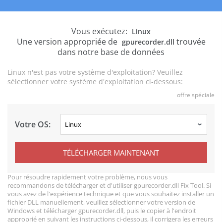
Vous exécutez:
Linux
Une version appropriée de
trouvée
gpurecorder.dll
dans notre base de données
Linux n'est pas votre système d'exploitation? Veuillez
sélectionner votre système d'exploitation ci-dessous:
offre spéciale
Votre OS:
TÉLÉCHARGER MAINTENANT
Pour résoudre rapidement votre problème, nous vous
recommandons de télécharger et d'utiliser gpurecorder.dll Fix Tool. Si
vous avez de l'expérience technique et que vous souhaitez installer un
fichier DLL manuellement, veuillez sélectionner votre version de
Windows et télécharger gpurecorder.dll, puis le copier à l'endroit
approprié en suivant les instructions ci-dessous, il corrigera les erreurs