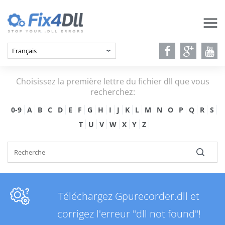
Choisissez la première lettre du fichier dll que vous
recherchez:
0-9
A
B
C
D
E
F
G
H
I
J
K
L
M
N
O
P
Q
R
S
T
U
V
W
X
Y
Z
Téléchargez Gpurecorder.dll et
corrigez l'erreur "dll not found"!