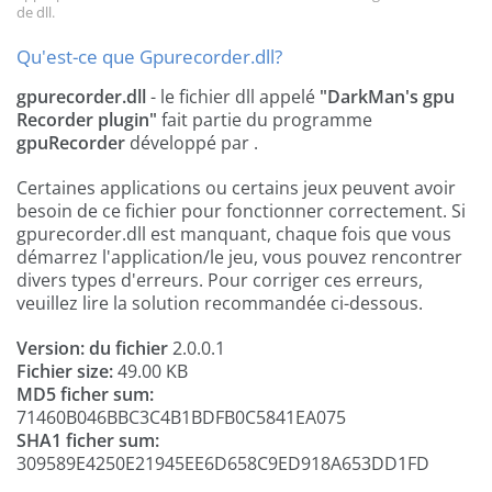
de dll.
Qu'est-ce que Gpurecorder.dll?
gpurecorder.dll
- le fichier dll appelé
"DarkMan's gpu
Recorder plugin"
fait partie du programme
gpuRecorder
développé par
.
Certaines applications ou certains jeux peuvent avoir
besoin de ce fichier pour fonctionner correctement. Si
gpurecorder.dll est manquant, chaque fois que vous
démarrez l'application/le jeu, vous pouvez rencontrer
divers types d'erreurs. Pour corriger ces erreurs,
veuillez lire la solution recommandée ci-dessous.
Version: du fichier
2.0.0.1
Fichier size:
49.00 KB
MD5 ficher sum:
71460B046BBC3C4B1BDFB0C5841EA075
SHA1 ficher sum:
309589E4250E21945EE6D658C9ED918A653DD1FD