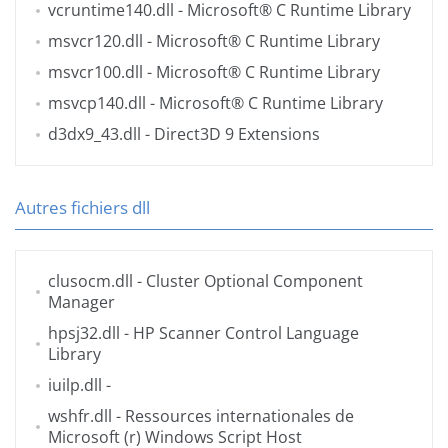
vcruntime140.dll
- Microsoft® C Runtime Library
msvcr120.dll
- Microsoft® C Runtime Library
msvcr100.dll
- Microsoft® C Runtime Library
msvcp140.dll
- Microsoft® C Runtime Library
d3dx9_43.dll
- Direct3D 9 Extensions
Autres fichiers dll
clusocm.dll
- Cluster Optional Component
Manager
hpsj32.dll
- HP Scanner Control Language
Library
iuilp.dll
-
wshfr.dll
- Ressources internationales de
Microsoft (r) Windows Script Host