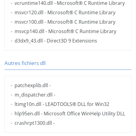
vcruntime140.dll
- Microsoft® C Runtime Library
msvcr120.dll
- Microsoft® C Runtime Library
msvcr100.dll
- Microsoft® C Runtime Library
msvcp140.dll
- Microsoft® C Runtime Library
d3dx9_43.dll
- Direct3D 9 Extensions
Autres fichiers dll
patchexplib.dll
-
m_dispatcher.dll
-
ltimg10n.dll
- LEADTOOLS® DLL for Win32
hlp95en.dll
- Microsoft Office WinHelp Utility DLL
crashrpt1300.dll
-