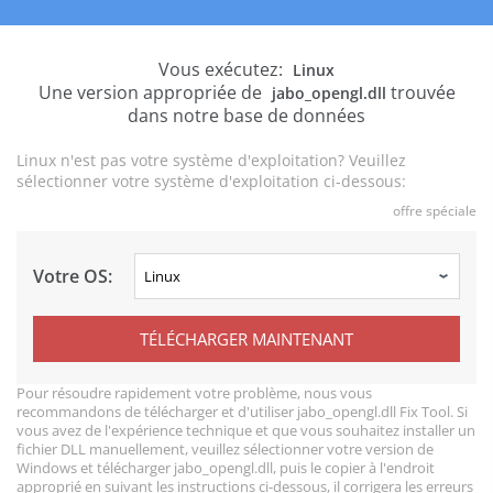
Vous exécutez:
Linux
Une version appropriée de
trouvée
jabo_opengl.dll
dans notre base de données
Linux n'est pas votre système d'exploitation? Veuillez
sélectionner votre système d'exploitation ci-dessous:
offre spéciale
Votre OS:
TÉLÉCHARGER MAINTENANT
Pour résoudre rapidement votre problème, nous vous
recommandons de télécharger et d'utiliser jabo_opengl.dll Fix Tool. Si
vous avez de l'expérience technique et que vous souhaitez installer un
fichier DLL manuellement, veuillez sélectionner votre version de
Windows et télécharger jabo_opengl.dll, puis le copier à l'endroit
approprié en suivant les instructions ci-dessous, il corrigera les erreurs