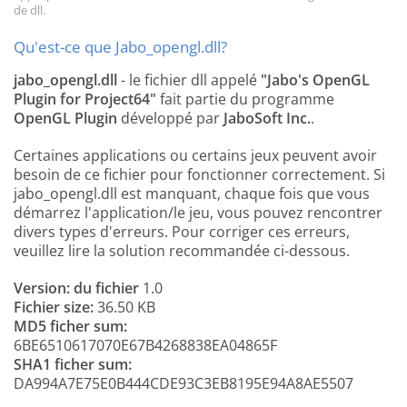
de dll.
Qu'est-ce que Jabo_opengl.dll?
jabo_opengl.dll
- le fichier dll appelé
"Jabo's OpenGL
Plugin for Project64"
fait partie du programme
OpenGL Plugin
développé par
JaboSoft Inc.
.
Certaines applications ou certains jeux peuvent avoir
besoin de ce fichier pour fonctionner correctement. Si
jabo_opengl.dll est manquant, chaque fois que vous
démarrez l'application/le jeu, vous pouvez rencontrer
divers types d'erreurs. Pour corriger ces erreurs,
veuillez lire la solution recommandée ci-dessous.
Version: du fichier
1.0
Fichier size:
36.50 KB
MD5 ficher sum:
6BE6510617070E67B4268838EA04865F
SHA1 ficher sum:
DA994A7E75E0B444CDE93C3EB8195E94A8AE5507