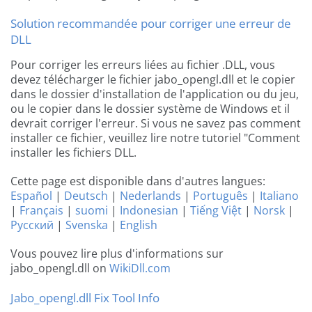
Solution recommandée pour corriger une erreur de
DLL
Pour corriger les erreurs liées au fichier .DLL, vous
devez télécharger le fichier jabo_opengl.dll et le copier
dans le dossier d'installation de l'application ou du jeu,
ou le copier dans le dossier système de Windows et il
devrait corriger l'erreur. Si vous ne savez pas comment
installer ce fichier, veuillez lire notre tutoriel "Comment
installer les fichiers DLL.
Cette page est disponible dans d'autres langues:
Español
|
Deutsch
|
Nederlands
|
Português
|
Italiano
|
Français
|
suomi
|
Indonesian
|
Tiếng Việt
|
Norsk
|
Русский
|
Svenska
|
English
Vous pouvez lire plus d'informations sur
jabo_opengl.dll on
WikiDll.com
Jabo_opengl.dll Fix Tool Info