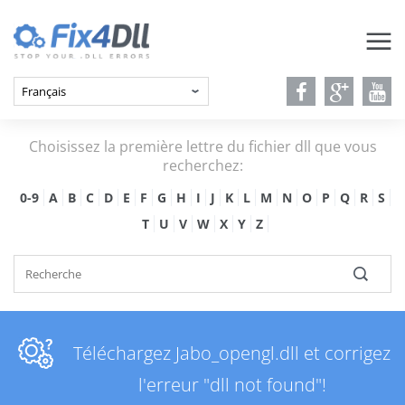
Choisissez la première lettre du fichier dll que vous
recherchez:
0-9
A
B
C
D
E
F
G
H
I
J
K
L
M
N
O
P
Q
R
S
T
U
V
W
X
Y
Z
Téléchargez Jabo_opengl.dll et corrigez
l'erreur "dll not found"!