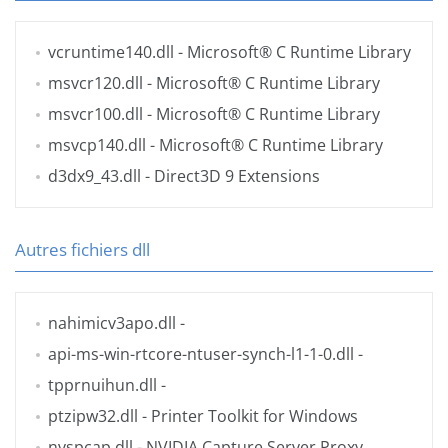
vcruntime140.dll
- Microsoft® C Runtime Library
msvcr120.dll
- Microsoft® C Runtime Library
msvcr100.dll
- Microsoft® C Runtime Library
msvcp140.dll
- Microsoft® C Runtime Library
d3dx9_43.dll
- Direct3D 9 Extensions
Autres fichiers dll
nahimicv3apo.dll
-
api-ms-win-rtcore-ntuser-synch-l1-1-0.dll
-
tpprnuihun.dll
-
ptzipw32.dll
- Printer Toolkit for Windows
nvspcap.dll
- NVIDIA Capture Server Proxy