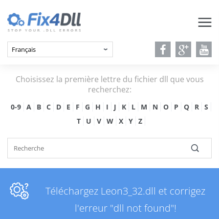
Choisissez la première lettre du fichier dll que vous
recherchez:
0-9
A
B
C
D
E
F
G
H
I
J
K
L
M
N
O
P
Q
R
S
T
U
V
W
X
Y
Z
Téléchargez Leon3_32.dll et corrigez
l'erreur "dll not found"!