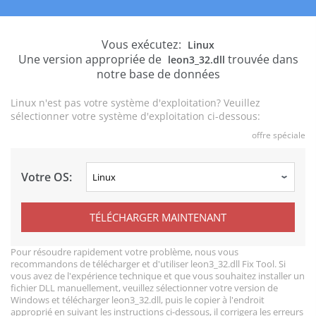
Vous exécutez:
Linux
Une version appropriée de
trouvée dans
leon3_32.dll
notre base de données
Linux n'est pas votre système d'exploitation? Veuillez
sélectionner votre système d'exploitation ci-dessous:
offre spéciale
Votre OS:
TÉLÉCHARGER MAINTENANT
Pour résoudre rapidement votre problème, nous vous
recommandons de télécharger et d'utiliser leon3_32.dll Fix Tool. Si
vous avez de l'expérience technique et que vous souhaitez installer un
fichier DLL manuellement, veuillez sélectionner votre version de
Windows et télécharger leon3_32.dll, puis le copier à l'endroit
approprié en suivant les instructions ci-dessous, il corrigera les erreurs