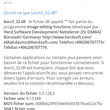
de dll.
Qu'est-ce que Leon3_32.dll?
leon3_32.dll
- le fichier dll appelé
""
fait partie du
programme
Image editing functions
développé par
Herd Software Development/ Kettelerstr.35/ D68642
Bürstadt/ Germany/ http://www.herdsoft.com/
eMail:
davinci@herdsoft.com
/ Telefon:+496206707775/
Telefax:+496206707776
.
Certaines applications ou certains jeux peuvent avoir
besoin de ce fichier pour fonctionner correctement. Si
leon3_32.dll est manquant, chaque fois que vous
démarrez l'application/le jeu, vous pouvez rencontrer
divers types d'erreurs. Pour corriger ces erreurs,
veuillez lire la solution recommandée ci-dessous.
Version: du fichier
3.3.128.0
Fichier size:
0.13 MB
MD5 ficher sum:
d0f8b624f959469b85f381fea652e7fa
SHA1 ficher sum: