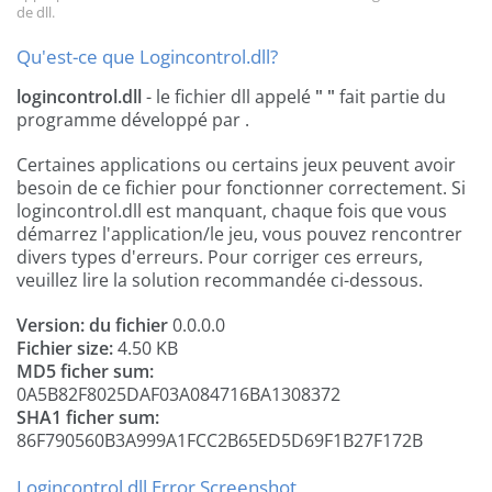
de dll.
Qu'est-ce que Logincontrol.dll?
logincontrol.dll
- le fichier dll appelé
" "
fait partie du
programme
développé par
.
Certaines applications ou certains jeux peuvent avoir
besoin de ce fichier pour fonctionner correctement. Si
logincontrol.dll est manquant, chaque fois que vous
démarrez l'application/le jeu, vous pouvez rencontrer
divers types d'erreurs. Pour corriger ces erreurs,
veuillez lire la solution recommandée ci-dessous.
Version: du fichier
0.0.0.0
Fichier size:
4.50 KB
MD5 ficher sum:
0A5B82F8025DAF03A084716BA1308372
SHA1 ficher sum:
86F790560B3A999A1FCC2B65ED5D69F1B27F172B
Logincontrol.dll Error Screenshot