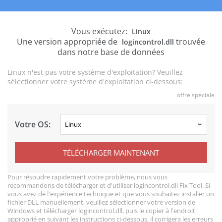
Vous exécutez:
Linux
Une version appropriée de
trouvée
logincontrol.dll
dans notre base de données
Linux n'est pas votre système d'exploitation? Veuillez
sélectionner votre système d'exploitation ci-dessous:
offre spéciale
Votre OS:
TÉLÉCHARGER MAINTENANT
Pour résoudre rapidement votre problème, nous vous
recommandons de télécharger et d'utiliser logincontrol.dll Fix Tool. Si
vous avez de l'expérience technique et que vous souhaitez installer un
fichier DLL manuellement, veuillez sélectionner votre version de
Windows et télécharger logincontrol.dll, puis le copier à l'endroit
approprié en suivant les instructions ci-dessous, il corrigera les erreurs