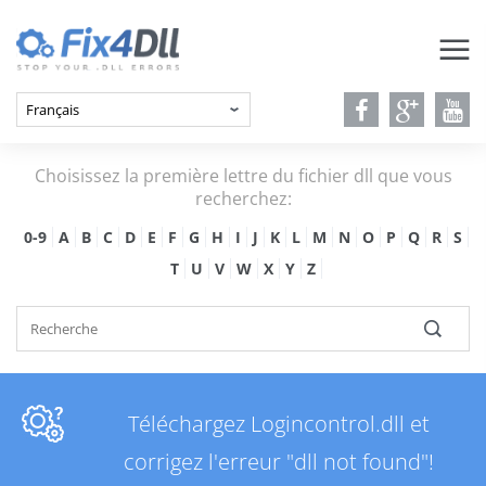
Choisissez la première lettre du fichier dll que vous
recherchez:
0-9
A
B
C
D
E
F
G
H
I
J
K
L
M
N
O
P
Q
R
S
T
U
V
W
X
Y
Z
Téléchargez Logincontrol.dll et
corrigez l'erreur "dll not found"!