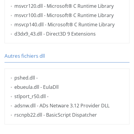
msvcr120.dll
- Microsoft® C Runtime Library
msvcr100.dll
- Microsoft® C Runtime Library
msvcp140.dll
- Microsoft® C Runtime Library
d3dx9_43.dll
- Direct3D 9 Extensions
Autres fichiers dll
pshed.dll
-
ebueula.dll
- EulaDll
stlport_r50.dll
-
adsnw.dll
- ADs Netware 3.12 Provider DLL
rscnpb22.dll
- BasicScript Dispatcher