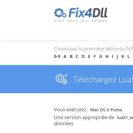
Choisissez la première lettre du fic
0-9
A
B
C
D
E
F
G
H
I
J
K
L
Téléchargez Lua51
Vous exécutez:
Mac OS X Puma
Une version appropriée de
lua51_w
données