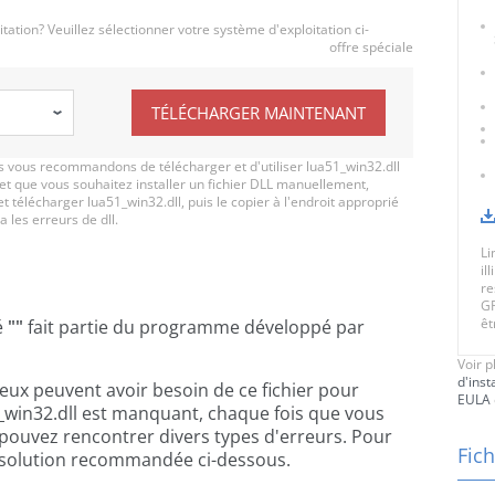
ation? Veuillez sélectionner votre système d'exploitation ci-
offre spéciale
TÉLÉCHARGER MAINTENANT
 vous recommandons de télécharger et d'utiliser lua51_win32.dll
 et que vous souhaitez installer un fichier DLL manuellement,
t télécharger lua51_win32.dll, puis le copier à l'endroit approprié
a les erreurs de dll.
Li
il
re
GR
êt
lé
""
fait partie du programme
développé par
Voir p
d'inst
jeux peuvent avoir besoin de ce fichier pour
EULA
_win32.dll est manquant, chaque fois que vous
 pouvez rencontrer divers types d'erreurs. Pour
Fich
 la solution recommandée ci-dessous.