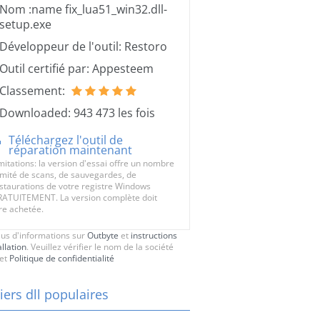
Nom :name fix_lua51_win32.dll-
setup.exe
Développeur de l'outil: Restoro
Outil certifié par: Appesteem
Classement:
Downloaded: 943 473 les fois
Téléchargez l'outil de
réparation maintenant
mitations: la version d'essai offre un nombre
limité de scans, de sauvegardes, de
staurations de votre registre Windows
ATUITEMENT. La version complète doit
re achetée.
lus d'informations sur
Outbyte
et
instructions
allation
. Veuillez vérifier le nom de la société
et
Politique de confidentialité
iers dll populaires