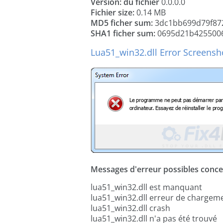
Version: du fichier
0.0.0.0
Fichier size:
0.14 MB
MD5 ficher sum:
3dc1bb699d79f87
SHA1 ficher sum:
0695d21b4255006
Lua51_win32.dll Error Screensh
Messages d'erreur possibles concer
lua51_win32.dll est manquant
lua51_win32.dll erreur de chargem
lua51_win32.dll crash
lua51_win32.dll n'a pas été trouvé