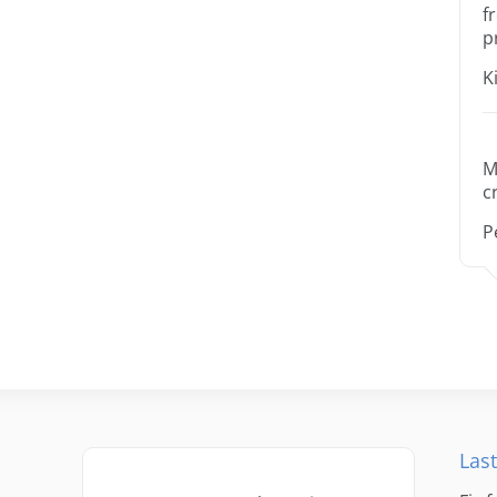
f
p
K
M
c
P
Last