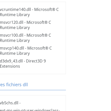
vcruntime140.dll
- Microsoft® C
Runtime Library
msvcr120.dll
- Microsoft® C
Runtime Library
msvcr100.dll
- Microsoft® C
Runtime Library
msvcp140.dll
- Microsoft® C
Runtime Library
d3dx9_43.dll
- Direct3D 9
Extensions
es fichiers dll
vb5chs.dll
-
ext-ms-win-ntuser-windowclass-