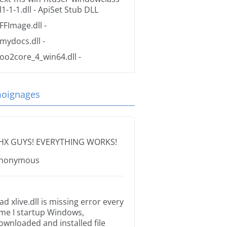
l1-1-1.dll
- ApiSet Stub DLL
FFImage.dll
-
mydocs.dll
-
oo2core_4_win64.dll
-
oignages
HX GUYS! EVERYTHING WORKS!
nonymous
ad xlive.dll is missing error every
ime I startup Windows,
ownloaded and installed file