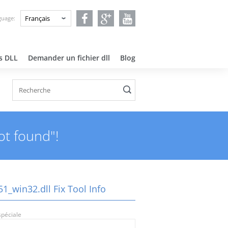
guage:
rs DLL
Demander un fichier dll
Blog
ot found"!
1_win32.dll Fix Tool Info
spéciale