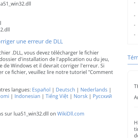
ua51_win32.dll
l
2.dll
riger une erreur de DLL
chier .DLL, vous devez télécharger le fichier
Tém
dossier d'installation de l'application ou du jeu,
 de Windows et il devrait corriger l'erreur. Si
 ce fichier, veuillez lire notre tutoriel "Comment
T
utres langues:
Español
|
Deutsch
|
Nederlands
|
uomi
|
Indonesian
|
Tiếng Việt
|
Norsk
|
Русский
A
ns sur lua51_win32.dll on
WikiDll.com
H
t
d