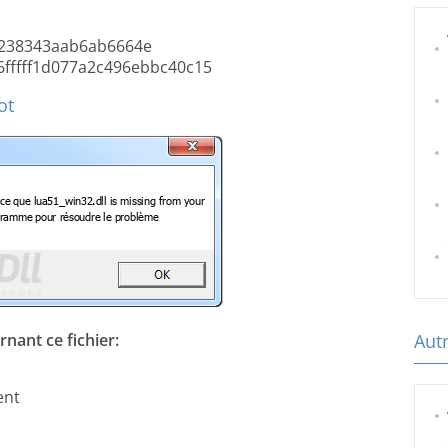
238343aab6ab6664e
fffff1d077a2c496ebbc40c15
ot
nant ce fichier:
Autr
ent