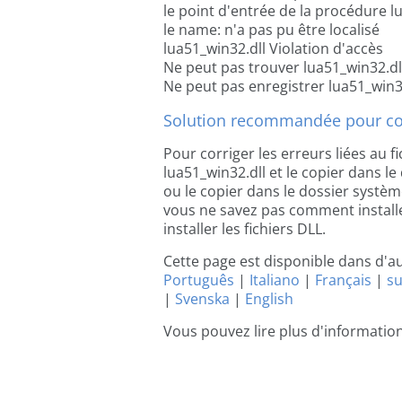
le point d'entrée de la procédure l
le name: n'a pas pu être localisé
lua51_win32.dll Violation d'accès
Ne peut pas trouver lua51_win32.dl
Ne peut pas enregistrer lua51_win3
Solution recommandée pour cor
Pour corriger les erreurs liées au fi
lua51_win32.dll et le copier dans le 
ou le copier dans le dossier système
vous ne savez pas comment installer
installer les fichiers DLL.
Cette page est disponible dans d'a
Português
|
Italiano
|
Français
|
s
|
Svenska
|
English
Vous pouvez lire plus d'informatio