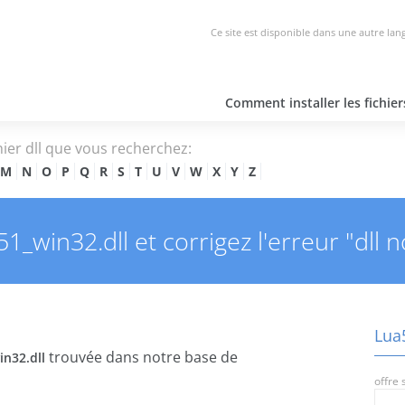
Ce site est disponible dans une autre lan
Comment installer les fichie
hier dll que vous recherchez:
M
N
O
P
Q
R
S
T
U
V
W
X
Y
Z
_win32.dll et corrigez l'erreur "dll n
Lua5
trouvée dans notre base de
in32.dll
offre 