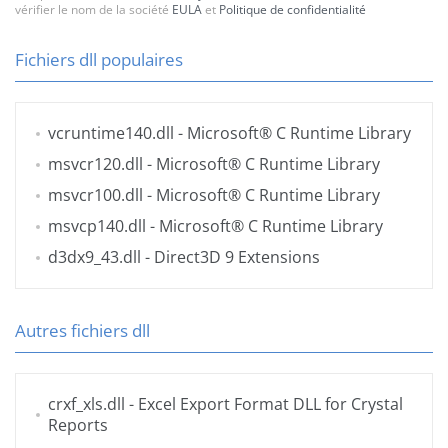
vérifier le nom de la société
EULA
et
Politique de confidentialité
Fichiers dll populaires
vcruntime140.dll
- Microsoft® C Runtime Library
msvcr120.dll
- Microsoft® C Runtime Library
msvcr100.dll
- Microsoft® C Runtime Library
msvcp140.dll
- Microsoft® C Runtime Library
d3dx9_43.dll
- Direct3D 9 Extensions
Autres fichiers dll
crxf_xls.dll
- Excel Export Format DLL for Crystal
Reports