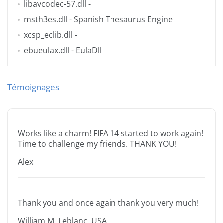
libavcodec-57.dll
-
msth3es.dll
- Spanish Thesaurus Engine
xcsp_eclib.dll
-
ebueulax.dll
- EulaDll
Témoignages
Works like a charm! FIFA 14 started to work again!
Time to challenge my friends. THANK YOU!
Alex
Thank you and once again thank you very much!
William M. Leblanc, USA