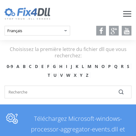
Choisissez la première lettre du fichier dll que vous
recherchez:
0-9
A
B
C
D
E
F
G
H
I
J
K
L
M
N
O
P
Q
R
S
T
U
V
W
X
Y
Z
Téléchargez Microsoft-windows-
processor-aggregator-events.dll et