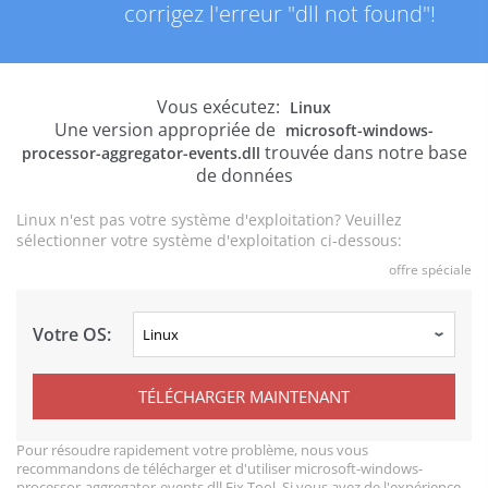
corrigez l'erreur "dll not found"!
Vous exécutez:
Linux
Une version appropriée de
microsoft-windows-
trouvée dans notre base
processor-aggregator-events.dll
de données
Linux n'est pas votre système d'exploitation? Veuillez
sélectionner votre système d'exploitation ci-dessous:
offre spéciale
Votre OS:
TÉLÉCHARGER MAINTENANT
Pour résoudre rapidement votre problème, nous vous
recommandons de télécharger et d'utiliser microsoft-windows-
processor-aggregator-events.dll Fix Tool. Si vous avez de l'expérience