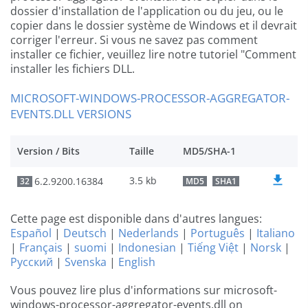
dossier d'installation de l'application ou du jeu, ou le
copier dans le dossier système de Windows et il devrait
corriger l'erreur. Si vous ne savez pas comment
installer ce fichier, veuillez lire notre tutoriel "Comment
installer les fichiers DLL.
MICROSOFT-WINDOWS-PROCESSOR-AGGREGATOR-
EVENTS.DLL VERSIONS
Version / Bits
Taille
MD5/SHA-1
3.5 kb
6.2.9200.16384
32
MD5
SHA1
Cette page est disponible dans d'autres langues:
Español
|
Deutsch
|
Nederlands
|
Português
|
Italiano
|
Français
|
suomi
|
Indonesian
|
Tiếng Việt
|
Norsk
|
Русский
|
Svenska
|
English
Vous pouvez lire plus d'informations sur microsoft-
windows-processor-aggregator-events.dll on