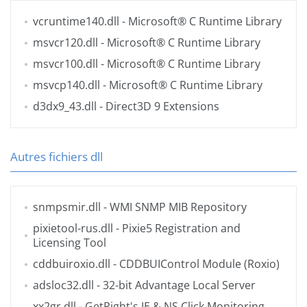
vcruntime140.dll
- Microsoft® C Runtime Library
msvcr120.dll
- Microsoft® C Runtime Library
msvcr100.dll
- Microsoft® C Runtime Library
msvcp140.dll
- Microsoft® C Runtime Library
d3dx9_43.dll
- Direct3D 9 Extensions
Autres fichiers dll
snmpsmir.dll
- WMI SNMP MIB Repository
pixietool-rus.dll
- Pixie5 Registration and
Licensing Tool
cddbuiroxio.dll
- CDDBUIControl Module (Roxio)
adsloc32.dll
- 32-bit Advantage Local Server
xx2gr.dll
- GetRight's IE & NS Click Monitoring.