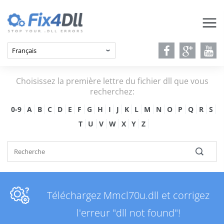
Choisissez la première lettre du fichier dll que vous
recherchez:
0-9
A
B
C
D
E
F
G
H
I
J
K
L
M
N
O
P
Q
R
S
T
U
V
W
X
Y
Z
Téléchargez Mmcl70u.dll et corrigez
l'erreur "dll not found"!