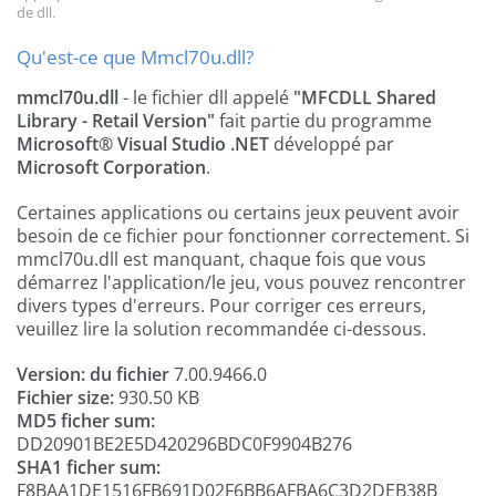
de dll.
Qu'est-ce que Mmcl70u.dll?
mmcl70u.dll
- le fichier dll appelé
"MFCDLL Shared
Library - Retail Version"
fait partie du programme
Microsoft® Visual Studio .NET
développé par
Microsoft Corporation
.
Certaines applications ou certains jeux peuvent avoir
besoin de ce fichier pour fonctionner correctement. Si
mmcl70u.dll est manquant, chaque fois que vous
démarrez l'application/le jeu, vous pouvez rencontrer
divers types d'erreurs. Pour corriger ces erreurs,
veuillez lire la solution recommandée ci-dessous.
Version: du fichier
7.00.9466.0
Fichier size:
930.50 KB
MD5 ficher sum:
DD20901BE2E5D420296BDC0F9904B276
SHA1 ficher sum:
F8BAA1DE1516FB691D02F6BB6AFBA6C3D2DEB38B