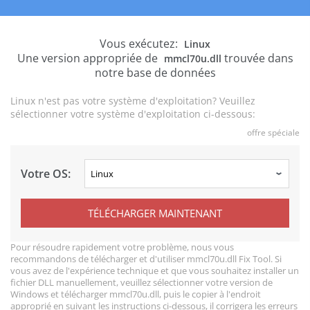
Vous exécutez:
Linux
Une version appropriée de
trouvée dans
mmcl70u.dll
notre base de données
Linux n'est pas votre système d'exploitation? Veuillez
sélectionner votre système d'exploitation ci-dessous:
offre spéciale
Votre OS:
TÉLÉCHARGER MAINTENANT
Pour résoudre rapidement votre problème, nous vous
recommandons de télécharger et d'utiliser mmcl70u.dll Fix Tool. Si
vous avez de l'expérience technique et que vous souhaitez installer un
fichier DLL manuellement, veuillez sélectionner votre version de
Windows et télécharger mmcl70u.dll, puis le copier à l'endroit
approprié en suivant les instructions ci-dessous, il corrigera les erreurs