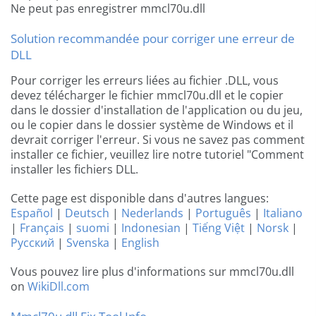
Ne peut pas enregistrer mmcl70u.dll
Solution recommandée pour corriger une erreur de
DLL
Pour corriger les erreurs liées au fichier .DLL, vous
devez télécharger le fichier mmcl70u.dll et le copier
dans le dossier d'installation de l'application ou du jeu,
ou le copier dans le dossier système de Windows et il
devrait corriger l'erreur. Si vous ne savez pas comment
installer ce fichier, veuillez lire notre tutoriel "Comment
installer les fichiers DLL.
Cette page est disponible dans d'autres langues:
Español
|
Deutsch
|
Nederlands
|
Português
|
Italiano
|
Français
|
suomi
|
Indonesian
|
Tiếng Việt
|
Norsk
|
Русский
|
Svenska
|
English
Vous pouvez lire plus d'informations sur mmcl70u.dll
on
WikiDll.com