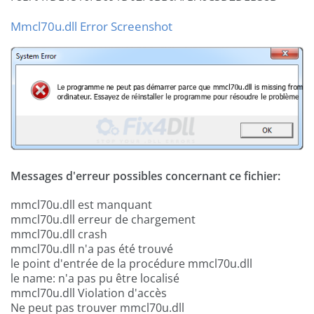
Mmcl70u.dll Error Screenshot
Messages d'erreur possibles concernant ce fichier:
mmcl70u.dll est manquant
mmcl70u.dll erreur de chargement
mmcl70u.dll crash
mmcl70u.dll n'a pas été trouvé
le point d'entrée de la procédure mmcl70u.dll
le name: n'a pas pu être localisé
mmcl70u.dll Violation d'accès
Ne peut pas trouver mmcl70u.dll