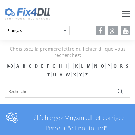
Choisissez la première lettre du fichier dll que vous
recherchez:
0-9
A
B
C
D
E
F
G
H
I
J
K
L
M
N
O
P
Q
R
S
T
U
V
W
X
Y
Z
Téléchargez Mnyxml.dll et corrigez
l'erreur "dll not found"!