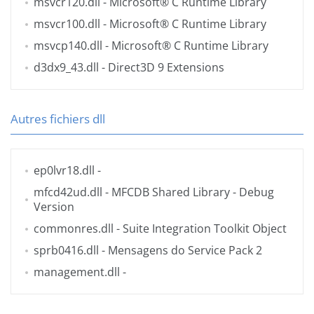
msvcr120.dll
- Microsoft® C Runtime Library
msvcr100.dll
- Microsoft® C Runtime Library
msvcp140.dll
- Microsoft® C Runtime Library
d3dx9_43.dll
- Direct3D 9 Extensions
Autres fichiers dll
ep0lvr18.dll
-
mfcd42ud.dll
- MFCDB Shared Library - Debug
Version
commonres.dll
- Suite Integration Toolkit Object
sprb0416.dll
- Mensagens do Service Pack 2
management.dll
-