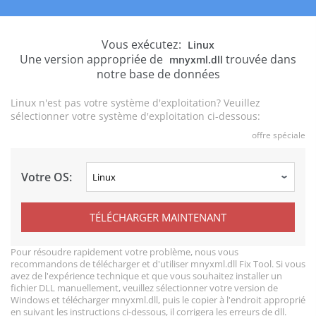
Vous exécutez:
Linux
Une version appropriée de
trouvée dans
mnyxml.dll
notre base de données
Linux n'est pas votre système d'exploitation? Veuillez
sélectionner votre système d'exploitation ci-dessous:
offre spéciale
Votre OS:
TÉLÉCHARGER MAINTENANT
Pour résoudre rapidement votre problème, nous vous
recommandons de télécharger et d'utiliser mnyxml.dll Fix Tool. Si vous
avez de l'expérience technique et que vous souhaitez installer un
fichier DLL manuellement, veuillez sélectionner votre version de
Windows et télécharger mnyxml.dll, puis le copier à l'endroit approprié
en suivant les instructions ci-dessous, il corrigera les erreurs de dll.