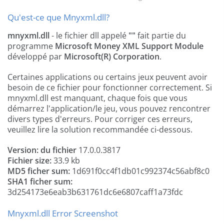
Qu'est-ce que Mnyxml.dll?
mnyxml.dll
- le fichier dll appelé
""
fait partie du
programme
Microsoft Money XML Support Module
développé par
Microsoft(R) Corporation
.
Certaines applications ou certains jeux peuvent avoir
besoin de ce fichier pour fonctionner correctement. Si
mnyxml.dll est manquant, chaque fois que vous
démarrez l'application/le jeu, vous pouvez rencontrer
divers types d'erreurs. Pour corriger ces erreurs,
veuillez lire la solution recommandée ci-dessous.
Version: du fichier
17.0.0.3817
Fichier size:
33.9 kb
MD5 ficher sum:
1d691f0cc4f1db01c992374c56abf8c0
SHA1 ficher sum:
3d254173e6eab3b631761dc6e6807caff1a73fdc
Mnyxml.dll Error Screenshot