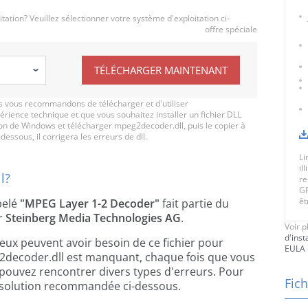
ation? Veuillez sélectionner votre système d'exploitation ci-
offre spéciale
TÉLÉCHARGER MAINTENANT
 vous recommandons de télécharger et d'utiliser
érience technique et que vous souhaitez installer un fichier DLL
ion de Windows et télécharger mpeg2decoder.dll, puis le copier à
-dessous, il corrigera les erreurs de dll.
Li
il
l?
re
GR
êt
ppelé
"MPEG Layer 1-2 Decoder"
fait partie du
r
Steinberg Media Technologies AG
.
Voir p
d'inst
jeux peuvent avoir besoin de ce fichier pour
EULA
2decoder.dll est manquant, chaque fois que vous
 pouvez rencontrer divers types d'erreurs. Pour
Fich
 la solution recommandée ci-dessous.