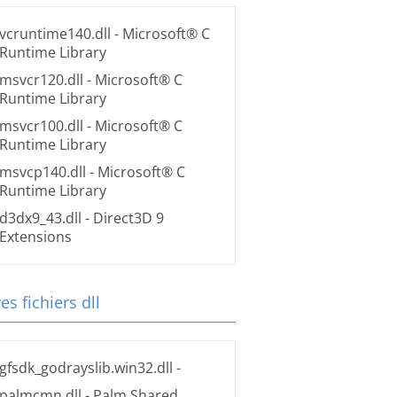
vcruntime140.dll
- Microsoft® C
Runtime Library
msvcr120.dll
- Microsoft® C
Runtime Library
msvcr100.dll
- Microsoft® C
Runtime Library
msvcp140.dll
- Microsoft® C
Runtime Library
d3dx9_43.dll
- Direct3D 9
Extensions
es fichiers dll
gfsdk_godrayslib.win32.dll
-
palmcmn.dll
- Palm Shared