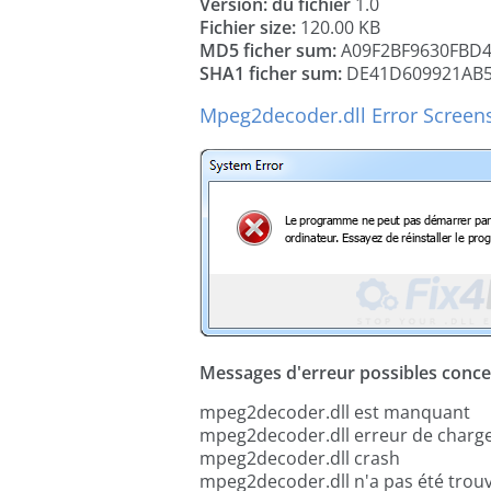
Version: du fichier
1.0
Fichier size:
120.00 KB
MD5 ficher sum:
A09F2BF9630FBD4
SHA1 ficher sum:
DE41D609921AB5
Mpeg2decoder.dll Error Screen
Messages d'erreur possibles concer
mpeg2decoder.dll est manquant
mpeg2decoder.dll erreur de char
mpeg2decoder.dll crash
mpeg2decoder.dll n'a pas été trou