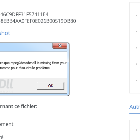
46C9DFF31F57411E4
8EBB4AA0FEF0E026B00519DB80
shot
nant ce fichier:
Autr
gement
vé