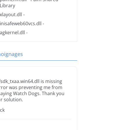
Library
xlayout.dll
-
inisafeweb60vcs.dll
-
agkernel.dll
-
oignages
fsdk_txaa.win64.dll is missing
rror was preventing me from
laying Watch Dogs. Thank you
or solution.
ack