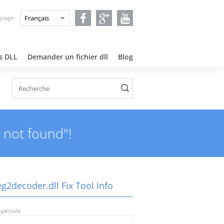
guage:
rs DLL
Demander un fichier dll
Blog
 not found"!
g2decoder.dll Fix Tool Info
spéciale