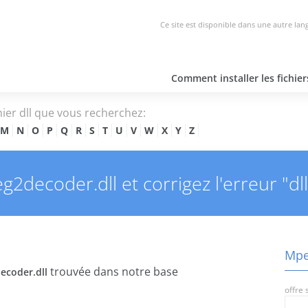
Ce site est disponible dans une autre lan
Comment installer les fichie
hier dll que vous recherchez:
M
N
O
P
Q
R
S
T
U
V
W
X
Y
Z
2decoder.dll et corrigez l'erreur "dll
Mpe
trouvée dans notre base
coder.dll
offre 