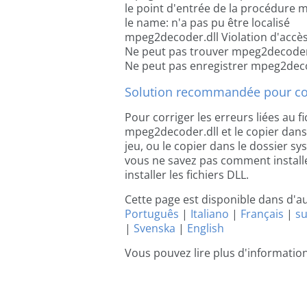
le point d'entrée de la procédure 
le name: n'a pas pu être localisé
mpeg2decoder.dll Violation d'accè
Ne peut pas trouver mpeg2decoder
Ne peut pas enregistrer mpeg2deco
Solution recommandée pour cor
Pour corriger les erreurs liées au fi
mpeg2decoder.dll et le copier dans l
jeu, ou le copier dans le dossier sy
vous ne savez pas comment installer
installer les fichiers DLL.
Cette page est disponible dans d'a
Português
|
Italiano
|
Français
|
s
|
Svenska
|
English
Vous pouvez lire plus d'informati