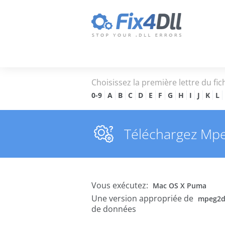
Choisissez la première lettre du fic
0-9
A
B
C
D
E
F
G
H
I
J
K
L
Téléchargez Mpeg
Vous exécutez:
Mac OS X Puma
Une version appropriée de
mpeg2de
de données