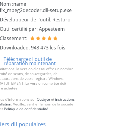
Nom :name
fix_mpeg2decoder.dll-setup.exe
Développeur de l'outil: Restoro
Outil certifié par: Appesteem
Classement:
Downloaded: 943 473 les fois
Téléchargez l'outil de
réparation maintenant
mitations: la version d'essai offre un nombre
limité de scans, de sauvegardes, de
staurations de votre registre Windows
ATUITEMENT. La version complète doit
re achetée.
lus d'informations sur
Outbyte
et
instructions
allation
. Veuillez vérifier le nom de la société
et
Politique de confidentialité
iers dll populaires