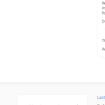
W
m
f
D
T
A
Last