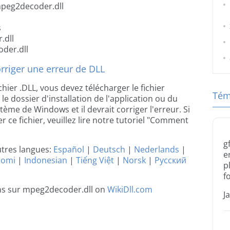
mpeg2decoder.dll
s
.dll
der.dll
riger une erreur de DLL
chier .DLL, vous devez télécharger le fichier
Tém
e dossier d'installation de l'application ou du
stème de Windows et il devrait corriger l'erreur. Si
 ce fichier, veuillez lire notre tutoriel "Comment
g
utres langues:
Español
|
Deutsch
|
Nederlands
|
e
uomi
|
Indonesian
|
Tiếng Việt
|
Norsk
|
Русский
p
f
ons sur mpeg2decoder.dll on
WikiDll.com
J