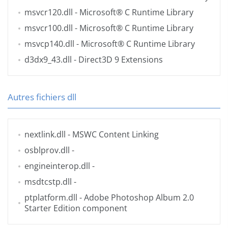
msvcr120.dll
- Microsoft® C Runtime Library
msvcr100.dll
- Microsoft® C Runtime Library
msvcp140.dll
- Microsoft® C Runtime Library
d3dx9_43.dll
- Direct3D 9 Extensions
Autres fichiers dll
nextlink.dll
- MSWC Content Linking
osblprov.dll
-
engineinterop.dll
-
msdtcstp.dll
-
ptplatform.dll
- Adobe Photoshop Album 2.0
Starter Edition component