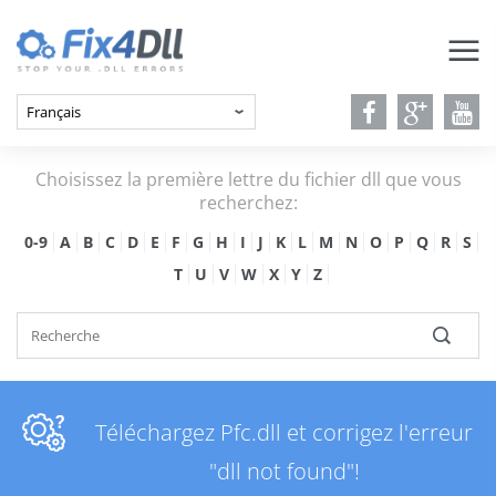
Choisissez la première lettre du fichier dll que vous
recherchez:
0-9
A
B
C
D
E
F
G
H
I
J
K
L
M
N
O
P
Q
R
S
T
U
V
W
X
Y
Z
Téléchargez Pfc.dll et corrigez l'erreur
"dll not found"!