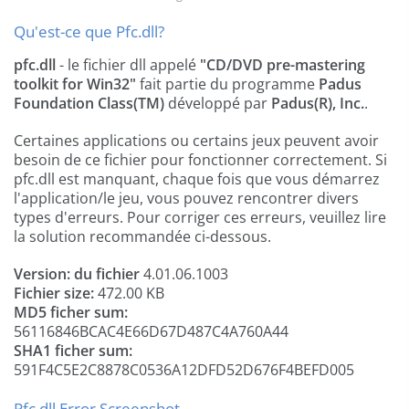
Qu'est-ce que Pfc.dll?
pfc.dll
- le fichier dll appelé
"CD/DVD pre-mastering
toolkit for Win32"
fait partie du programme
Padus
Foundation Class(TM)
développé par
Padus(R), Inc.
.
Certaines applications ou certains jeux peuvent avoir
besoin de ce fichier pour fonctionner correctement. Si
pfc.dll est manquant, chaque fois que vous démarrez
l'application/le jeu, vous pouvez rencontrer divers
types d'erreurs. Pour corriger ces erreurs, veuillez lire
la solution recommandée ci-dessous.
Version: du fichier
4.01.06.1003
Fichier size:
472.00 KB
MD5 ficher sum:
56116846BCAC4E66D67D487C4A760A44
SHA1 ficher sum:
591F4C5E2C8878C0536A12DFD52D676F4BEFD005
Pfc.dll Error Screenshot