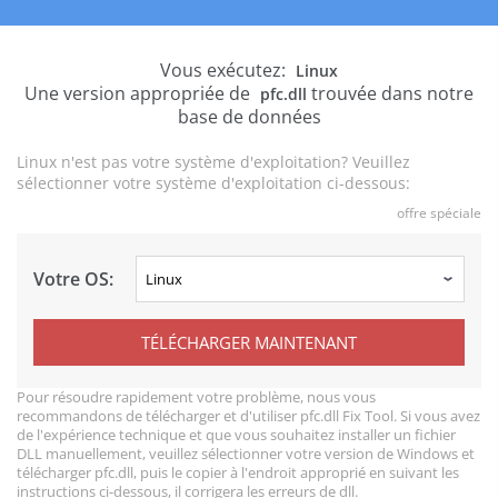
Vous exécutez:
Linux
Une version appropriée de
trouvée dans notre
pfc.dll
base de données
Linux n'est pas votre système d'exploitation? Veuillez
sélectionner votre système d'exploitation ci-dessous:
offre spéciale
Votre OS:
TÉLÉCHARGER MAINTENANT
Pour résoudre rapidement votre problème, nous vous
recommandons de télécharger et d'utiliser pfc.dll Fix Tool. Si vous avez
de l'expérience technique et que vous souhaitez installer un fichier
DLL manuellement, veuillez sélectionner votre version de Windows et
télécharger pfc.dll, puis le copier à l'endroit approprié en suivant les
instructions ci-dessous, il corrigera les erreurs de dll.