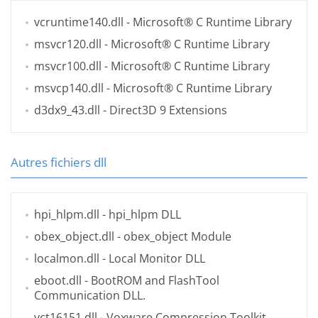
vcruntime140.dll
- Microsoft® C Runtime Library
msvcr120.dll
- Microsoft® C Runtime Library
msvcr100.dll
- Microsoft® C Runtime Library
msvcp140.dll
- Microsoft® C Runtime Library
d3dx9_43.dll
- Direct3D 9 Extensions
Autres fichiers dll
hpi_hlpm.dll
- hpi_hlpm DLL
obex_object.dll
- obex_object Module
localmon.dll
- Local Monitor DLL
eboot.dll
- BootROM and FlashTool
Communication DLL.
vct16151.dll
- Voxware Compression Toolkit