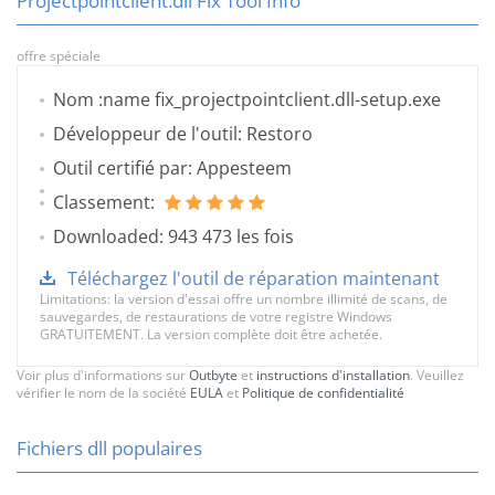
Projectpointclient.dll Fix Tool Info
offre spéciale
Nom :name fix_projectpointclient.dll-setup.exe
Développeur de l'outil: Restoro
Outil certifié par: Appesteem
Classement:
Downloaded: 943 473 les fois
Téléchargez l'outil de réparation maintenant
Limitations: la version d'essai offre un nombre illimité de scans, de
sauvegardes, de restaurations de votre registre Windows
GRATUITEMENT. La version complète doit être achetée.
Voir plus d'informations sur
Outbyte
et
instructions d'installation
. Veuillez
vérifier le nom de la société
EULA
et
Politique de confidentialité
Fichiers dll populaires