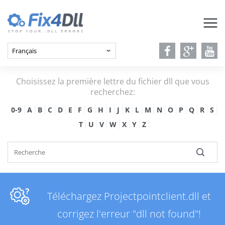
Choisissez la première lettre du fichier dll que vous
recherchez:
0-9
A
B
C
D
E
F
G
H
I
J
K
L
M
N
O
P
Q
R
S
T
U
V
W
X
Y
Z
Téléchargez Projectpointclient.dll et
corrigez l'erreur "dll not found"!