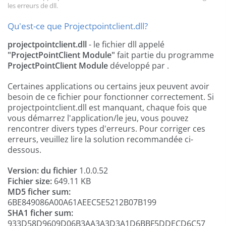
les erreurs de dll.
Qu'est-ce que Projectpointclient.dll?
projectpointclient.dll
- le fichier dll appelé
"ProjectPointClient Module"
fait partie du programme
ProjectPointClient Module
développé par
.
Certaines applications ou certains jeux peuvent avoir
besoin de ce fichier pour fonctionner correctement. Si
projectpointclient.dll est manquant, chaque fois que
vous démarrez l'application/le jeu, vous pouvez
rencontrer divers types d'erreurs. Pour corriger ces
erreurs, veuillez lire la solution recommandée ci-
dessous.
Version: du fichier
1.0.0.52
Fichier size:
649.11 KB
MD5 ficher sum:
6BE849086A00A61AEEC5E5212B07B199
SHA1 ficher sum:
933D58D9609D06B3AA3A3D3A1D6BBF5DDECD6C57