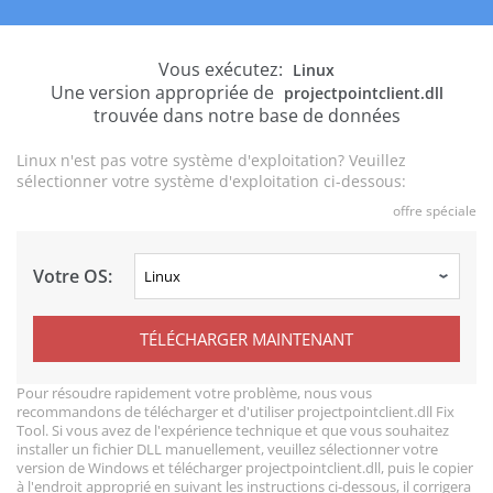
Vous exécutez:
Linux
Une version appropriée de
projectpointclient.dll
trouvée dans notre base de données
Linux n'est pas votre système d'exploitation? Veuillez
sélectionner votre système d'exploitation ci-dessous:
offre spéciale
Votre OS:
TÉLÉCHARGER MAINTENANT
Pour résoudre rapidement votre problème, nous vous
recommandons de télécharger et d'utiliser projectpointclient.dll Fix
Tool. Si vous avez de l'expérience technique et que vous souhaitez
installer un fichier DLL manuellement, veuillez sélectionner votre
version de Windows et télécharger projectpointclient.dll, puis le copier
à l'endroit approprié en suivant les instructions ci-dessous, il corrigera