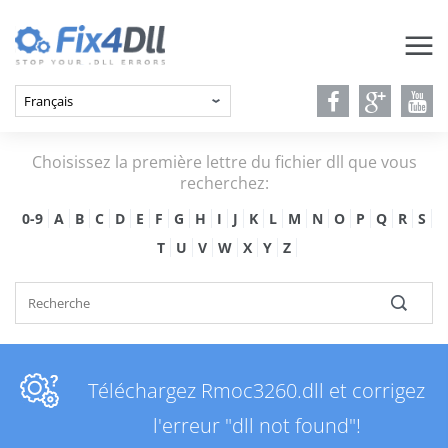
Choisissez la première lettre du fichier dll que vous
recherchez:
0-9
A
B
C
D
E
F
G
H
I
J
K
L
M
N
O
P
Q
R
S
T
U
V
W
X
Y
Z
Téléchargez Rmoc3260.dll et corrigez
l'erreur "dll not found"!