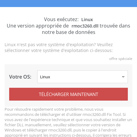
Vous exécutez:
Linux
Une version appropriée de
trouvée dans
rmoc3260.dll
notre base de données
Linux n'est pas votre système d'exploitation? Veuillez
sélectionner votre système d'exploitation ci-dessous:
offre spéciale
Votre OS:
TÉLÉCHARGER MAINTENANT
Pour résoudre rapidement votre problème, nous vous
recommandons de télécharger et d'utiliser rmoc3260.dll Fix Tool. Si
vous avez de l'expérience technique et que vous souhaitez installer un
fichier DLL manuellement, veuillez sélectionner votre version de
Windows et télécharger rmoc3260.dll, puis le copier à l'endroit
approprié en suivant les instructions ci-dessous, il corrigera les erreurs