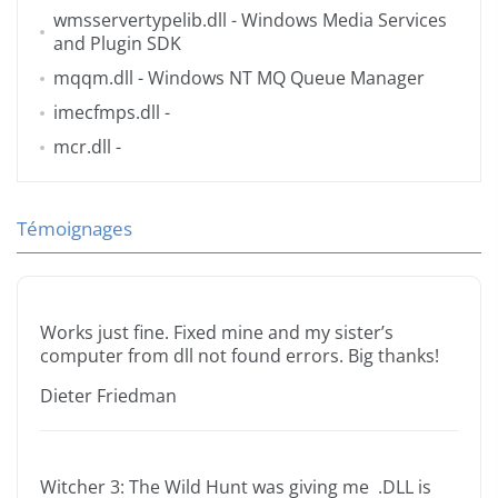
wmsservertypelib.dll
- Windows Media Services
and Plugin SDK
mqqm.dll
- Windows NT MQ Queue Manager
imecfmps.dll
-
mcr.dll
-
Témoignages
Works just fine. Fixed mine and my sister’s
computer from dll not found errors. Big thanks!
Dieter Friedman
Witcher 3: The Wild Hunt was giving me .DLL is