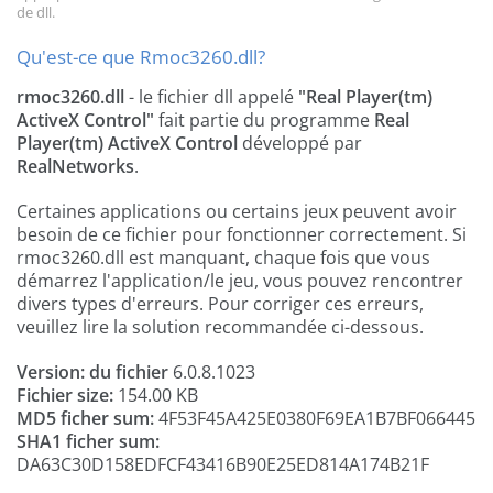
de dll.
Qu'est-ce que Rmoc3260.dll?
rmoc3260.dll
- le fichier dll appelé
"Real Player(tm)
ActiveX Control"
fait partie du programme
Real
Player(tm) ActiveX Control
développé par
RealNetworks
.
Certaines applications ou certains jeux peuvent avoir
besoin de ce fichier pour fonctionner correctement. Si
rmoc3260.dll est manquant, chaque fois que vous
démarrez l'application/le jeu, vous pouvez rencontrer
divers types d'erreurs. Pour corriger ces erreurs,
veuillez lire la solution recommandée ci-dessous.
Version: du fichier
6.0.8.1023
Fichier size:
154.00 KB
MD5 ficher sum:
4F53F45A425E0380F69EA1B7BF066445
SHA1 ficher sum:
DA63C30D158EDFCF43416B90E25ED814A174B21F