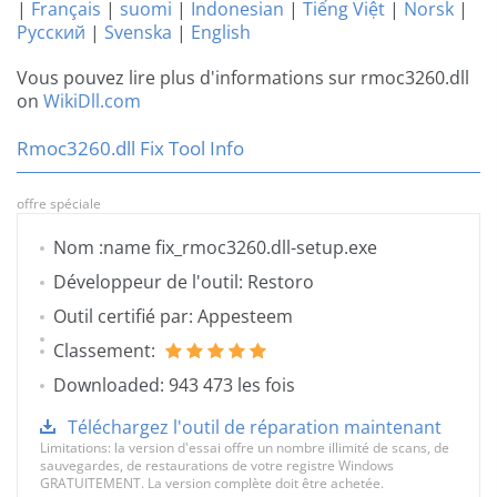
|
Français
|
suomi
|
Indonesian
|
Tiếng Việt
|
Norsk
|
Русский
|
Svenska
|
English
Vous pouvez lire plus d'informations sur rmoc3260.dll
on
WikiDll.com
Rmoc3260.dll Fix Tool Info
offre spéciale
Nom :name fix_rmoc3260.dll-setup.exe
Développeur de l'outil: Restoro
Outil certifié par: Appesteem
Classement:
Downloaded: 943 473 les fois
Téléchargez l'outil de réparation maintenant
Limitations: la version d'essai offre un nombre illimité de scans, de
sauvegardes, de restaurations de votre registre Windows
GRATUITEMENT. La version complète doit être achetée.