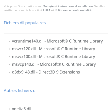
Voir plus d'informations sur
Outbyte
et
instructions d'installation
. Veuillez
vérifier le nom de la société
EULA
et
Politique de confidentialité
Fichiers dll populaires
vcruntime140.dll
- Microsoft® C Runtime Library
msvcr120.dll
- Microsoft® C Runtime Library
msvcr100.dll
- Microsoft® C Runtime Library
msvcp140.dll
- Microsoft® C Runtime Library
d3dx9_43.dll
- Direct3D 9 Extensions
Autres fichiers dll
xdelta3.dll
-